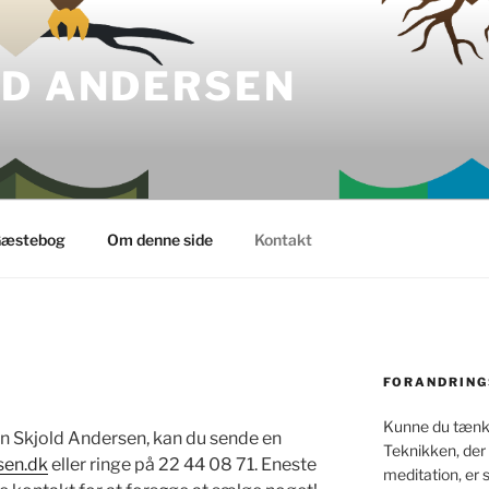
LD ANDERSEN
æstebog
Om denne side
Kontakt
FORANDRING
Kunne du tænke
en Skjold Andersen, kan du sende en
Teknikken, der
sen.dk
eller ringe på 22 44 08 71. Eneste
meditation, er 