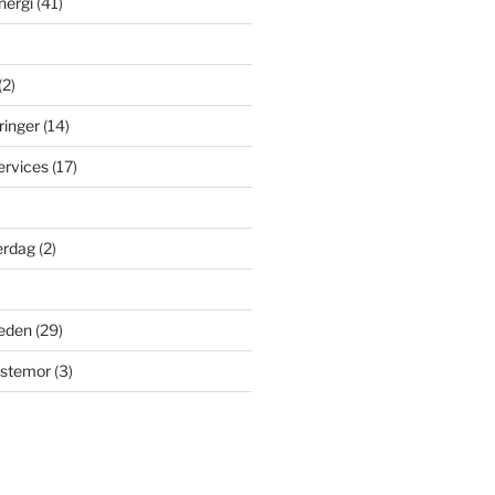
nergi
(41)
(2)
ringer
(14)
ervices
(17)
erdag
(2)
eden
(29)
dstemor
(3)