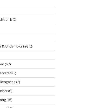
ektronik
(2)
er & Underholdning
(1)
arn
(67)
ærksted
(2)
 Rengøring
(2)
elser
(6)
sang
(15)