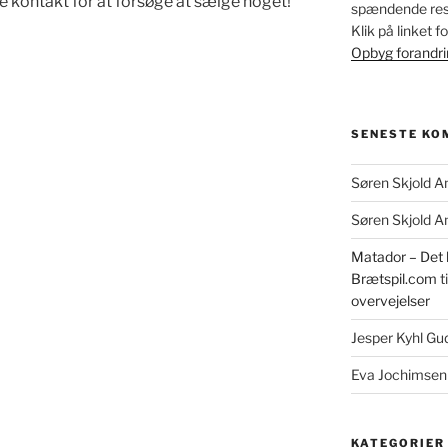
ge kontakt for at forsøge at sælge noget!
spændende resu
Klik på linket 
Opbyg forandr
SENESTE KO
Søren Skjold A
Søren Skjold A
Matador – Det k
Brætspil.com
ti
overvejelser
Jesper Kyhl G
Eva Jochimsen
KATEGORIER