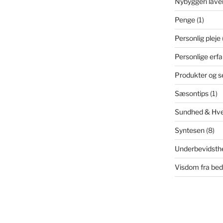
Nybyggeri lave
Penge
(1)
Personlig pleje
Personlige erfa
Produkter og s
Sæsontips
(1)
Sundhed & Hv
Syntesen
(8)
Underbevidsth
Visdom fra be