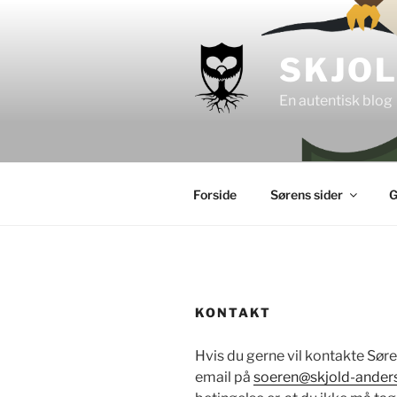
Videre
til
indhold
SKJO
En autentisk blog
Forside
Sørens sider
G
KONTAKT
Hvis du gerne vil kontakte Sør
email på
soeren@skjold-ander