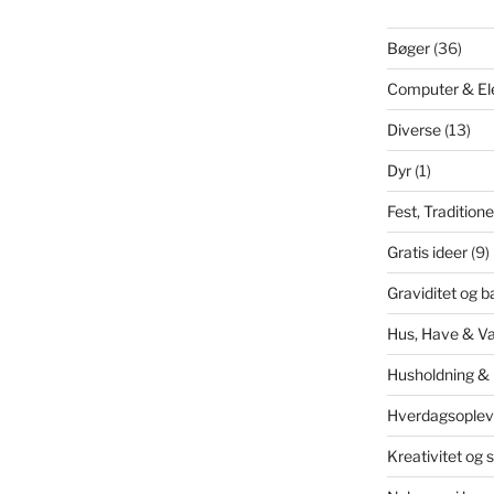
Bøger
(36)
Computer & El
Diverse
(13)
Dyr
(1)
Fest, Tradition
Gratis ideer
(9)
Graviditet og b
Hus, Have & V
Husholdning &
Hverdagsoplev
Kreativitet og 