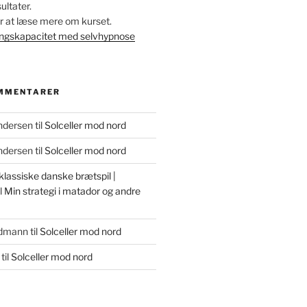
ltater.
for at læse mere om kurset.
ingskapacitet med selvhypnose
MMENTARER
ndersen
til
Solceller mod nord
ndersen
til
Solceller mod nord
lassiske danske brætspil |
l
Min strategi i matador og andre
udmann
til
Solceller mod nord
til
Solceller mod nord