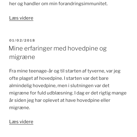
her og handler om min forandringsimmunitet.
“At
Læs videre
ændre
adfærd
ved
UDGIVET
01/02/2018
DEN
at
Mine erfaringer med hovedpine og
blive
migræne
mere
sig
Fra mine teenage-år og til starten af tyverne, var jeg
selv”
ofte plaget af hovedpine. I starten var det bare
almindelig hovedpine, men i slutningen var det
migræne for fuld udblæsning. I dag er det rigtig mange
år siden jeg har oplevet at have hovedpine eller
migræne.
“Mine
Læs videre
erfaringer
med