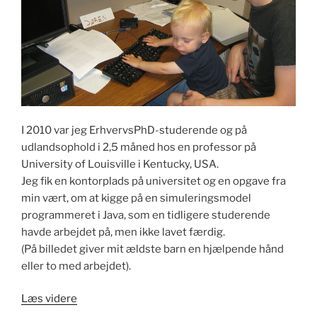
I 2010 var jeg ErhvervsPhD-studerende og på
udlandsophold i 2,5 måned hos en professor på
University of Louisville i Kentucky, USA.
Jeg fik en kontorplads på universitet og en opgave fra
min vært, om at kigge på en simuleringsmodel
programmeret i Java, som en tidligere studerende
havde arbejdet på, men ikke lavet færdig.
(På billedet giver mit ældste barn en hjælpende hånd
eller to med arbejdet).
“En
Læs videre
lille