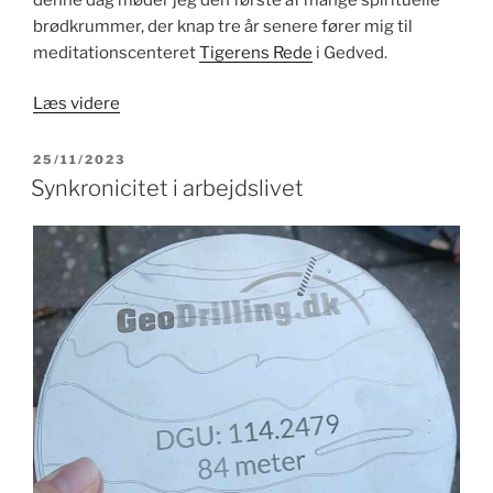
brødkrummer, der knap tre år senere fører mig til
meditationscenteret
Tigerens Rede
i Gedved.
“En
Læs videre
historie
om
UDGIVET
25/11/2023
DEN
spirituelle
Synkronicitet i arbejdslivet
brødkrummer”