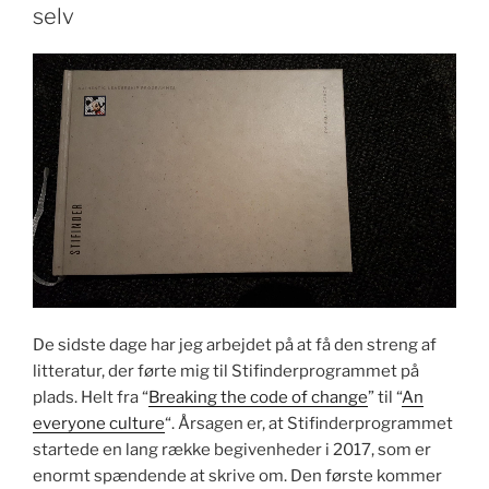
en
selv
samfundstendens”
De sidste dage har jeg arbejdet på at få den streng af
litteratur, der førte mig til Stifinderprogrammet på
plads. Helt fra “
Breaking the code of change
” til “
An
everyone culture
“. Årsagen er, at Stifinderprogrammet
startede en lang række begivenheder i 2017, som er
enormt spændende at skrive om. Den første kommer