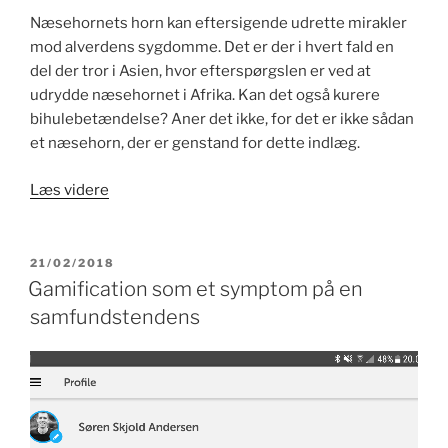
Næsehornets horn kan eftersigende udrette mirakler
mod alverdens sygdomme. Det er der i hvert fald en
del der tror i Asien, hvor efterspørgslen er ved at
udrydde næsehornet i Afrika. Kan det også kurere
bihulebetændelse? Aner det ikke, for det er ikke sådan
et næsehorn, der er genstand for dette indlæg.
“Næsehorn
Læs videre
og
bihulebetændelse”
UDGIVET
21/02/2018
DEN
Gamification som et symptom på en
samfundstendens