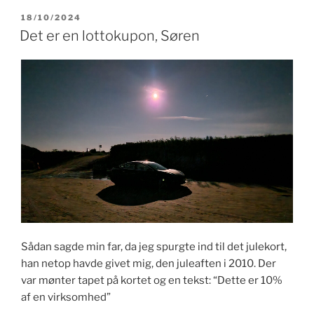
historie
UDGIVET
18/10/2024
DEN
om
Det er en lottokupon, Søren
min
nylige
AI-
åbenbaring”
Sådan sagde min far, da jeg spurgte ind til det julekort,
han netop havde givet mig, den juleaften i 2010. Der
var mønter tapet på kortet og en tekst: “Dette er 10%
af en virksomhed”