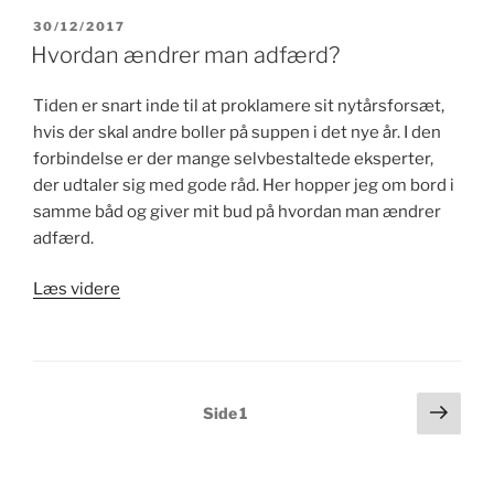
hovedpine
UDGIVET
30/12/2017
DEN
og
Hvordan ændrer man adfærd?
migræne”
Tiden er snart inde til at proklamere sit nytårsforsæt,
hvis der skal andre boller på suppen i det nye år. I den
forbindelse er der mange selvbestaltede eksperter,
der udtaler sig med gode råd. Her hopper jeg om bord i
samme båd og giver mit bud på hvordan man ændrer
adfærd.
“Hvordan
Læs videre
ændrer
man
adfærd?”
Indlægsinddeling
Næs
Side
1
side