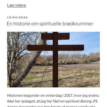
“Det
Læs videre
er
en
UDGIVET
13/04/2024
DEN
lottokupon,
En historie om spirituelle brødkrummer
Søren”
Historien begynder en vinterdag i 2017, hvor jeg endnu
ikke har opdaget, at jeg har fået en spirituel åbning. På
denne dag møder jeg den første af mange spirituelle