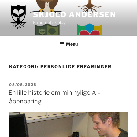
Videre
til
SKJOLD ANDERSEN
indhold
En autentisk blog
Menu
KATEGORI:
PERSONLIGE ERFARINGER
UDGIVET
08/08/2025
DEN
En lille historie om min nylige AI-
åbenbaring