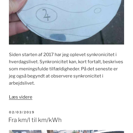
Siden starten af 2017 har jeg oplevet synkronicitet i
hverdagslivet. Synkronicitet kan, kort fortalt, beskrives
som meningsfulde tilfældigheder. På det seneste er
jeg også begyndt at observere synkronicitet i
arbejdslivet.
“Synkronicitet
Læs videre
i
arbejdslivet”
UDGIVET
02/03/2019
DEN
Fra km/l til km/kWh