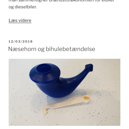
man sammenligner brændstoføkonomien for elbiler
og dieselbiler.
“Fra
Læs videre
km/l
til
km/kWh”
UDGIVET
12/03/2018
DEN
Næsehorn og bihulebetændelse