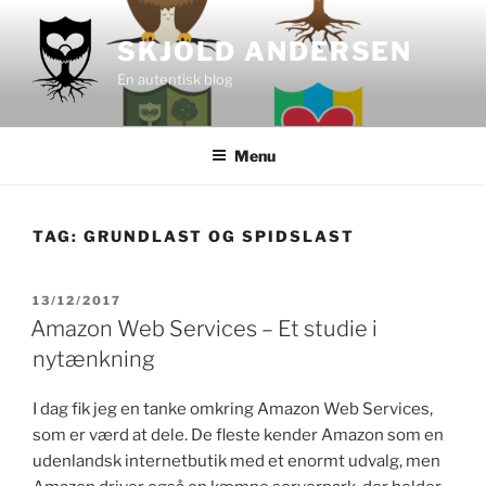
Videre
til
SKJOLD ANDERSEN
indhold
En autentisk blog
Menu
TAG:
GRUNDLAST OG SPIDSLAST
UDGIVET
13/12/2017
DEN
Amazon Web Services – Et studie i
nytænkning
I dag fik jeg en tanke omkring Amazon Web Services,
som er værd at dele. De fleste kender Amazon som en
udenlandsk internetbutik med et enormt udvalg, men