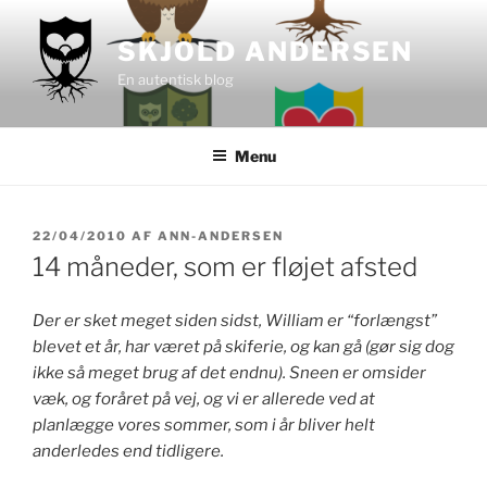
Videre
til
SKJOLD ANDERSEN
indhold
En autentisk blog
Menu
UDGIVET
22/04/2010
AF
ANN-ANDERSEN
DEN
14 måneder, som er fløjet afsted
Der er sket meget siden sidst, William er “forlængst”
blevet et år, har været på skiferie, og kan gå (gør sig dog
ikke så meget brug af det endnu). Sneen er omsider
væk, og foråret på vej, og vi er allerede ved at
planlægge vores sommer, som i år bliver helt
anderledes end tidligere.