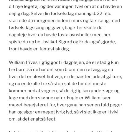
dit nye legetøj, og der var ingen tvivl om at du havde en
dejlig dag. Selve din fødselsdag mandag d. 22 feb.
startede du morgenen inden i mors og fars seng, med
fødselsdagssang og gaver, bagefter skulle du i
dagpleje hvor du havde fastalavnsboller med, her
spiste du en hel, hvilket Sigurd og Frida også gjorde,
tror i havde en fantastisk dag.
William trives rigtig godt i dagplejen, de er stadig kun
tre børn, så de har det som blommen i et æg, og nu
hvor det er blevet fint vejr, er de næsten ude at gå ture,
og nu er de alle tre så store, at de for det meste
kommer ned af vognen, så de rigtig kan undersøge og
lege med den skønne natur. Fugle er William især
meget begejsteret for, hver gang han ser en fuld peger
han og siger en meget ivrig lyd, så vi slet ikke er i tvivl
om, at det er altså fedt.