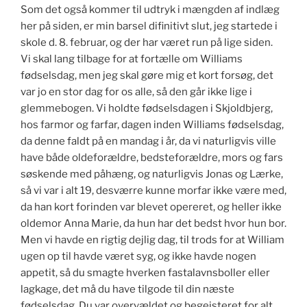
Som det også kommer til udtryk i mængden af indlæg
her på siden, er min barsel difinitivt slut, jeg startede i
skole d. 8. februar, og der har været run på lige siden.
Vi skal lang tilbage for at fortælle om Williams
fødselsdag, men jeg skal gøre mig et kort forsøg, det
var jo en stor dag for os alle, så den går ikke lige i
glemmebogen. Vi holdte fødselsdagen i Skjoldbjerg,
hos farmor og farfar, dagen inden Williams fødselsdag,
da denne faldt på en mandag i år, da vi naturligvis ville
have både oldeforældre, bedsteforældre, mors og fars
søskende med påhæng, og naturligvis Jonas og Lærke,
så vi var i alt 19, desværre kunne morfar ikke være med,
da han kort forinden var blevet opereret, og heller ikke
oldemor Anna Marie, da hun har det bedst hvor hun bor.
Men vi havde en rigtig dejlig dag, til trods for at William
ugen op til havde været syg, og ikke havde nogen
appetit, så du smagte hverken fastalavnsboller eller
lagkage, det må du have tilgode til din næste
fødselsdag. Du var overvældet og begejsteret for alt