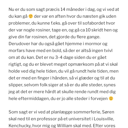
Nu er du som sagt præcis 14 måneder i dag, og vi ved at
du kan gå
der var en aften hvor du næsten gik uden
problemer, du kunne f.eks. gå over til sofabordet hvor
der var nogle rosiner, tage en, og gå ca 10 skridt hen og
give din far rosinen, det gjorde du flere gange.
Derudover har du også gået hjemme i mormor og
morfars have med en bold, så der er altså ingen tvivl
om at du kan. Det er nu 3-4 dage siden du er gået
rigtigt, og du er blevet meget opmærksom på at vi skal
holde ved dig hele tiden, du vil gå rundt hele tiden, men
det er med en finger i hånden, så vi glæder og til at du
slipper, selvom folk siger at så er du alle steder, synes
jeg at det er mere hårdt at skulle rende rundt med dig
hele eftermiddagen, du er jo alle steder i forvejen
Som sagt er vi ved at planlægge sommerferie, Søren
skal ned til en professor på et universitet i Louisville,
Kenchucky, hvor mig og William skal med. Efter vores