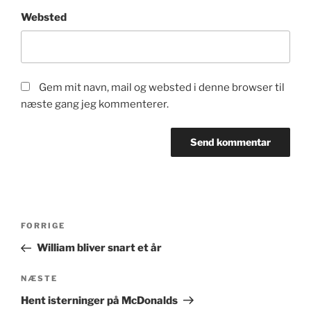
Websted
Gem mit navn, mail og websted i denne browser til
næste gang jeg kommenterer.
Indlægsnavigation
Forrige
FORRIGE
indlæg
William bliver snart et år
Næste
NÆSTE
indlæg
Hent isterninger på McDonalds