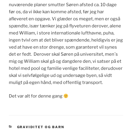
nuværende planer smutter Søren afsted ca. 10 dage
før os, da vi ikke kan komme afsted, før jeg har
afleveret en opgave. Vi glæder os meget, men er også
spændte, især tænker jeg på flyveturen derover, alene
med William, i store internationale lufthavne, puha,
ingen tvivl om at det bliver spændende, heldigvis er jeg
ved at have en stor drenge, som garanteret vil synes
det er fedt. Derover skal Søren på universitet, men´s
mig og William skal gå og dangdere den, vi satser på et
hotel med pool og familie venlige faciliteter, derudover
skal vi selvfølgelige ud og undersøge byen, så vidt
muligt på egen hånd, med offentlig transport.
Det var alt for denne gang
KATEGORIER
GRAVIDITET OG BARN