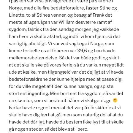
I påsken var vi så priviligerede at være på skiferie i
Norge, med alle fire bedsteforældre, faster Stine og
Linette, to af Stines venner, og besøg af Frank det
meste af ugen. Igen var William desværre ramt af
sygdom, faktisk fra den søndag morgen jeg vækkede
ham hvor vi skulle afsted, og indtil vi kom hjem, så det
var rigtig uheldigt. Vi var ved vaglæge i Norge, som
kunne fortælle os at feberen var 39,6 og han havde
mellemørsbetændelse. Så det var både godt og skidt
at det skulle ske på vores ferie, så du var kun meget lidt
ude at kælke, men tilgengæld var det dejligt at vi havde
bedsteforældrene der kunne hjælpe med at passe dig,
for du ville meget af tiden kunne hænge, og spiste
stort set ingenting. Men bort set fra sygdom, så var det
en skøn tur, som vi bestemt håber vi skal gentage
Farfar havde regnet med at det var på din skiferie at vi
skulle have dig lært at gå, men som naturlig del af at du
havde det dårligt, havde du bestem ikke lyst til at skulle
gå nogen steder, så det blev sat i bero.