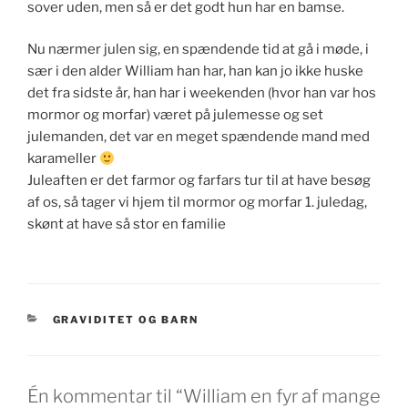
sover uden, men så er det godt hun har en bamse.
Nu nærmer julen sig, en spændende tid at gå i møde, i
sær i den alder William han har, han kan jo ikke huske
det fra sidste år, han har i weekenden (hvor han var hos
mormor og morfar) været på julemesse og set
julemanden, det var en meget spændende mand med
karameller
Juleaften er det farmor og farfars tur til at have besøg
af os, så tager vi hjem til mormor og morfar 1. juledag,
skønt at have så stor en familie
KATEGORIER
GRAVIDITET OG BARN
Én kommentar til “William en fyr af mange