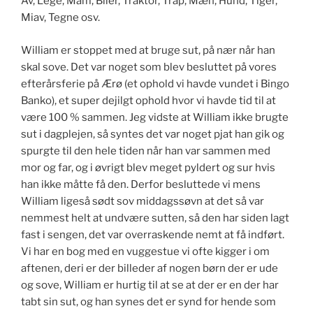
Av, Lege, Mam, Biler, Traktor, Trap, Mæh, Hund, Tiger,
Miav, Tegne osv.
William er stoppet med at bruge sut, på nær når han
skal sove. Det var noget som blev besluttet på vores
efterårsferie på Ærø (et ophold vi havde vundet i Bingo
Banko), et super dejilgt ophold hvor vi havde tid til at
være 100 % sammen. Jeg vidste at William ikke brugte
sut i dagplejen, så syntes det var noget pjat han gik og
spurgte til den hele tiden når han var sammen med
mor og far, og i øvrigt blev meget pyldert og sur hvis
han ikke måtte få den. Derfor besluttede vi mens
William ligeså sødt sov middagssøvn at det så var
nemmest helt at undvære sutten, så den har siden lagt
fast i sengen, det var overraskende nemt at få indført.
Vi har en bog med en vuggestue vi ofte kigger i om
aftenen, deri er der billeder af nogen børn der er ude
og sove, William er hurtig til at se at der er en der har
tabt sin sut, og han synes det er synd for hende som