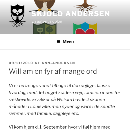
Videre
til
SKJOLD ANDERSEN
indhold
En autentisk blog
Menu
UDGIVET
09/11/2010
AF
ANN-ANDERSEN
DEN
William en fyr af mange ord
Vi er nu længe vendt tilbage til den dejlige danske
hverdag, med det noget koldere vejr, familien inden for
rækkevide. Er sikker på William havde 2 skønne
måneder i Louisville, men nyder og være i de kendte
rammer, med familie, dagpleje etc.
Vi kom hjem d. 1. September, hvor vi fløj hjem med