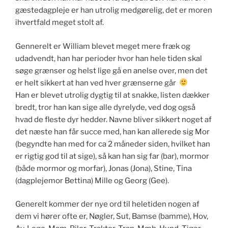
gæstedagpleje er han utrolig medgørelig, det er moren
ihvertfald meget stolt af.
Gennerelt er William blevet meget mere fræk og
udadvendt, han har perioder hvor han hele tiden skal
søge grænser og helst lige gå en anelse over, men det
er helt sikkert at han ved hver grænserne går
Han er blevet utrolig dygtig til at snakke, listen dækker
bredt, tror han kan sige alle dyrelyde, ved dog også
hvad de fleste dyr hedder. Navne bliver sikkert noget af
det næste han får succe med, han kan allerede sig Mor
(begyndte han med for ca 2 måneder siden, hvilket han
er rigtig god til at sige), så kan han sig far (bar), mormor
(både mormor og morfar), Jonas (Jona), Stine, Tina
(dagplejemor Bettina) Mille og Georg (Gee).
Generelt kommer der nye ord til heletiden nogen af
dem vi hører ofte er, Nøgler, Sut, Bamse (bamme), Hov,