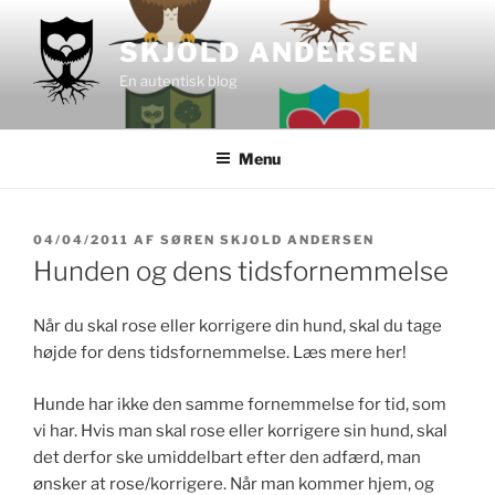
Videre
til
SKJOLD ANDERSEN
indhold
En autentisk blog
Menu
UDGIVET
04/04/2011
AF
SØREN SKJOLD ANDERSEN
DEN
Hunden og dens tidsfornemmelse
Når du skal rose eller korrigere din hund, skal du tage
højde for dens tidsfornemmelse. Læs mere her!
Hunde har ikke den samme fornemmelse for tid, som
vi har. Hvis man skal rose eller korrigere sin hund, skal
det derfor ske umiddelbart efter den adfærd, man
ønsker at rose/korrigere. Når man kommer hjem, og