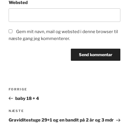
Websted
Gem mit navn, mail og websted i denne browser til
næste gang jeg kommenterer.
Indlægsnavigation
Forrige
FORRIGE
indlæg
baby 18 + 4
Næste
NÆSTE
indlæg
Graviditestuge 29+1 og en bandit på 2 år og 3 mdr