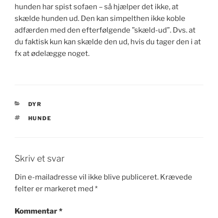
hunden har spist sofaen – så hjælper det ikke, at
skælde hunden ud. Den kan simpelthen ikke koble
adfærden med den efterfølgende ”skæld-ud”. Dvs. at
du faktisk kun kan skælde den ud, hvis du tager den i at
fx at ødelægge noget.
KATEGORIER
DYR
TAGS
HUNDE
Skriv et svar
Din e-mailadresse vil ikke blive publiceret.
Krævede
felter er markeret med
*
Kommentar
*