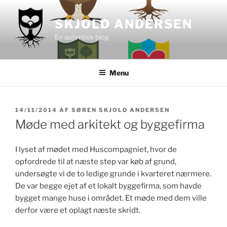
Videre
til
SKJOLD ANDERSEN
indhold
En autentisk blog
Menu
UDGIVET
14/11/2014
AF
SØREN SKJOLD ANDERSEN
DEN
Møde med arkitekt og byggefirma
I lyset af mødet med Huscompagniet, hvor de
opfordrede til at næste step var køb af grund,
undersøgte vi de to ledige grunde i kvarteret nærmere.
De var begge ejet af et lokalt byggefirma, som havde
bygget mange huse i området. Et møde med dem ville
derfor være et oplagt næste skridt.