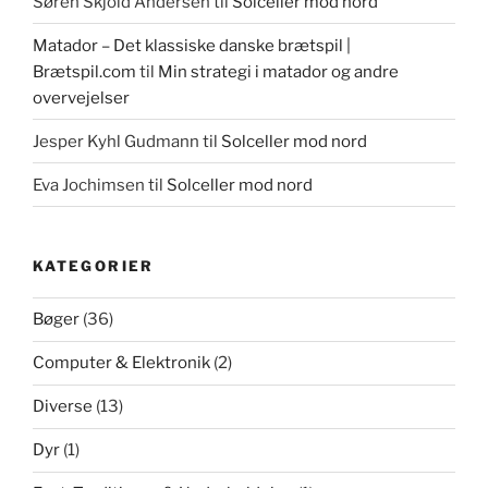
Søren Skjold Andersen
til
Solceller mod nord
Matador – Det klassiske danske brætspil |
Brætspil.com
til
Min strategi i matador og andre
overvejelser
Jesper Kyhl Gudmann
til
Solceller mod nord
Eva Jochimsen
til
Solceller mod nord
KATEGORIER
Bøger
(36)
Computer & Elektronik
(2)
Diverse
(13)
Dyr
(1)