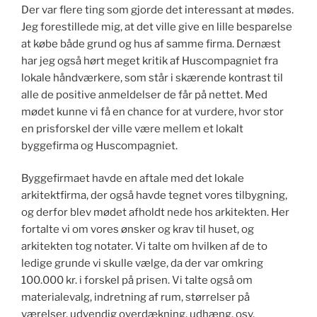
Der var flere ting som gjorde det interessant at mødes.
Jeg forestillede mig, at det ville give en lille besparelse
at købe både grund og hus af samme firma. Dernæst
har jeg også hørt meget kritik af Huscompagniet fra
lokale håndværkere, som står i skærende kontrast til
alle de positive anmeldelser de får på nettet. Med
mødet kunne vi få en chance for at vurdere, hvor stor
en prisforskel der ville være mellem et lokalt
byggefirma og Huscompagniet.
Byggefirmaet havde en aftale med det lokale
arkitektfirma, der også havde tegnet vores tilbygning,
og derfor blev mødet afholdt nede hos arkitekten. Her
fortalte vi om vores ønsker og krav til huset, og
arkitekten tog notater. Vi talte om hvilken af de to
ledige grunde vi skulle vælge, da der var omkring
100.000 kr. i forskel på prisen. Vi talte også om
materialevalg, indretning af rum, størrelser på
værelser, udvendig overdækning, udhæng, osv.