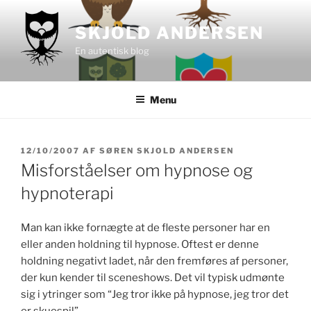
Videre
til
SKJOLD ANDERSEN
indhold
En autentisk blog
Menu
UDGIVET
12/10/2007
AF
SØREN SKJOLD ANDERSEN
DEN
Misforståelser om hypnose og
hypnoterapi
Man kan ikke fornægte at de fleste personer har en
eller anden holdning til hypnose. Oftest er denne
holdning negativt ladet, når den fremføres af personer,
der kun kender til sceneshows. Det vil typisk udmønte
sig i ytringer som “Jeg tror ikke på hypnose, jeg tror det