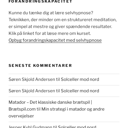
FORANDRINGSKAPACITET
Kunne du tænke dig at lære selvhypnose?
Teknikken, der minder om en struktureret meditation,
er simpel at mestre og giver spændende resultater.
Klik på linket for at læse mere om kurset.
Opbyg forandringskapacitet med selvhypnose
SENESTE KOMMENTARER
Søren Skjold Andersen
til
Solceller mod nord
Søren Skjold Andersen
til
Solceller mod nord
Matador – Det klassiske danske brætspil |
Brætspil.com
til
Min strategi i matador og andre
overvejelser
Jesper Kyhl Gudmann
til
Solceller mod nord