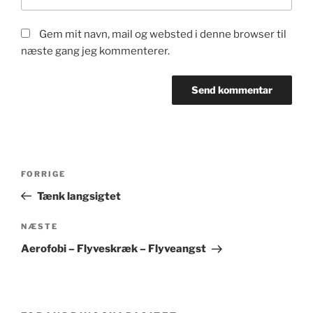
Gem mit navn, mail og websted i denne browser til
næste gang jeg kommenterer.
Indlægsnavigation
Forrige
FORRIGE
indlæg
Tænk langsigtet
Næste
NÆSTE
indlæg
Aerofobi – Flyveskræk – Flyveangst