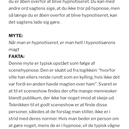
du er åben overfor at blive hypnotiseret. Du kan med
andre ord sagtens sige, at du ikke
tror
på hypnose, men
så længe du er åben overfor at blive hypnotiseret, kan
det sagtens lade sig gøre.
MYTE:
Når man er hypnotiseret, er man helt i hypnotisørens
magt
FAKTA:
Denne myte er typisk opstået som følge af
scenehypnose. Den er skabt ud fra logikken: “hvorfor
ville han ellers rende rundt som en kylling, hvis ikke det
var fordi en anden havde magten over ham”. Svaret er
at til et sceneshow findes der ofte mange mennesker
blandt publikum, der ikke har noget imod at skeje ud.
Teknikken til et godt sceneshow er at finde disse
personer, således at de forslag man stiller, ikke er i
strid med deres normer. Hvis man beder en person om
at gøre noget, mens de er i hypnose, vil de typisk vågne