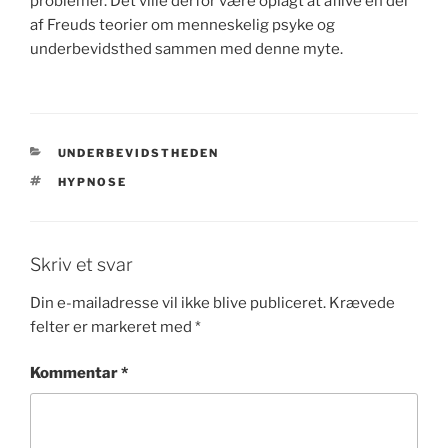
problemer. Det ville derfor være oplagt at aflive en del
af Freuds teorier om menneskelig psyke og
underbevidsthed sammen med denne myte.
KATEGORIER
UNDERBEVIDSTHEDEN
TAGS
HYPNOSE
Skriv et svar
Din e-mailadresse vil ikke blive publiceret.
Krævede
felter er markeret med
*
Kommentar
*