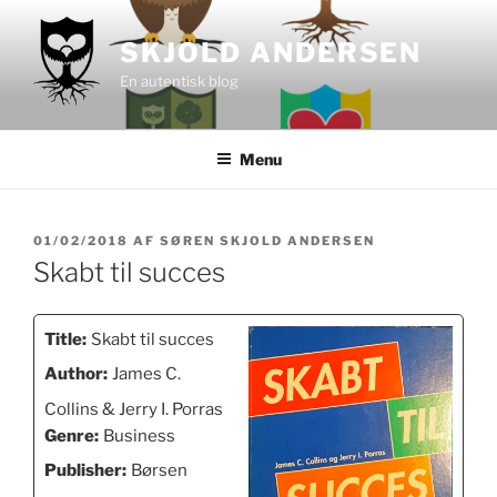
Videre
til
SKJOLD ANDERSEN
indhold
En autentisk blog
Menu
UDGIVET
01/02/2018
AF
SØREN SKJOLD ANDERSEN
DEN
Skabt til succes
Title:
Skabt til succes
Author:
James C.
Collins & Jerry I. Porras
Genre:
Business
Publisher:
Børsen