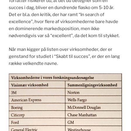
forfatter risikerer du, at det du betegner som en
succes i dag, bliver en dundrende fiasko om 5-10 år.
Det er bl.a. den kritik, der har ramt “In search of
excellence”, hvor flere af virksomhederne bare havde
en dominerende markedsposition, men ikke
nødvendigvis var så “excellent”, da det kom til stykket.
Når man kigger på listen over virksomheder, der er
genstand for studiet i “Skabt til succes”, er der en lang
række velkendte navne.