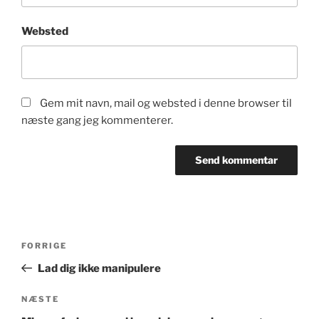
Websted
Gem mit navn, mail og websted i denne browser til
næste gang jeg kommenterer.
Indlægsnavigation
Forrige
FORRIGE
indlæg
Lad dig ikke manipulere
Næste
NÆSTE
indlæg