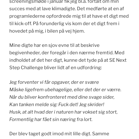
screeningsmøde i januar fik jeg bl.a. fortalt om min
succes med at lave klimadigte. Det medførte at en af
programlederne opfordrede mig til at have et digt med
til kick-off. På forunderlig vis kom der et digt frem i
hovedet på mig, i bilen på vej hjem.
Mine digte har en sjov evne til at beskrive
begivenheder, der foregår i den nærme fremtid. Med
indholdet af det her digt, kunne det tyde på at SE Next
Step Challenge bliver lidt af en udfordring:
Jeg forventer vi får opgaver, der er svære
Måske ligefrem ubehagelige, eller det der er værre.
Når du bliver konfronteret med dine svage sider,
Kan tanken melde sig: Fuck det! Jeg skrider!
Husk, at alt hvad der i naturen har vokset sig stort,
Formentlig har fået sin næring fra lort.
Der blev taget godt imod mit lille digt. Samme