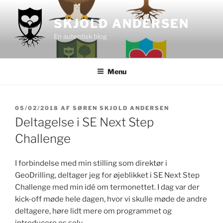
Videre
til
SKJOLD ANDERSEN
indhold
En autentisk blog
Menu
UDGIVET
05/02/2018
AF
SØREN SKJOLD ANDERSEN
DEN
Deltagelse i SE Next Step
Challenge
I forbindelse med min stilling som direktør i
GeoDrilling, deltager jeg for øjeblikket i SE Next Step
Challenge med min idé om termonettet. I dag var der
kick-off møde hele dagen, hvor vi skulle møde de andre
deltagere, høre lidt mere om programmet og