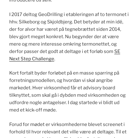
introducere os selv.
I 2017 deltog GeoDrilling i etableringen af to termonet i
hhv. Silkeborg og Skjoldbjerg. Det betyder at min idé,
der for alvor har været på tegnebrættet siden 2014,
blev gjort meget konkret. Nu begynder der at være
mere og mere interesse omkring termonettet, og
derfor passer det godt at deltage i et forløb som
SE
Next Step Challenge
.
Kort fortalt byder forløbet på en masse sparring på
forretningsmodellen, og hvordan vi skal angribe
markedet. Hver virksomhed får et advisory board
tilknyttet, som skal gå i dybden med virksomheden og
udfordre nogle antagelser. I dag startede vi blidt ud
med et kick-off møde.
Forud for mødet er virksomhederne blevet screenet i
forhold til hvor relevant det ville være at deltage. Til et