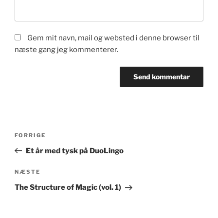
Gem mit navn, mail og websted i denne browser til
næste gang jeg kommenterer.
Indlægsnavigation
Forrige
FORRIGE
indlæg
Et år med tysk på DuoLingo
Næste
NÆSTE
indlæg
The Structure of Magic (vol. 1)