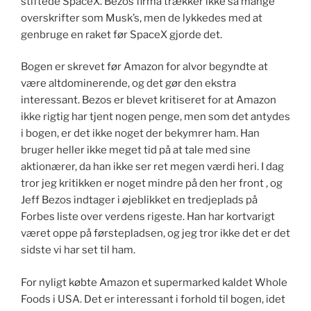
stiftede SpaceX. Bezos firma trækker ikke så mange
overskrifter som Musk’s, men de lykkedes med at
genbruge en raket før SpaceX gjorde det.
Bogen er skrevet før Amazon for alvor begyndte at
være altdominerende, og det gør den ekstra
interessant. Bezos er blevet kritiseret for at Amazon
ikke rigtig har tjent nogen penge, men som det antydes
i bogen, er det ikke noget der bekymrer ham. Han
bruger heller ikke meget tid på at tale med sine
aktionærer, da han ikke ser ret megen værdi heri. I dag
tror jeg kritikken er noget mindre på den her front , og
Jeff Bezos indtager i øjeblikket en tredjeplads på
Forbes liste over verdens rigeste. Han har kortvarigt
været oppe på førstepladsen, og jeg tror ikke det er det
sidste vi har set til ham.
For nyligt købte Amazon et supermarked kaldet Whole
Foods i USA. Det er interessant i forhold til bogen, idet