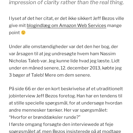
impression of clarity rather than the real thing.
I lyset af det her citat, er det ikke sikkert Jeff Bezos ville
give mit
blogindlæg om Amazon Web Services
mange
point
Under alle omstændigheder var det den her bog, der
var årsagen til at jeg undresøgte hvem ham Nassim
Nicholas Taleb var. Jeg kunne lide hvad jeg læste. Lidt
under en måned senere, 12. december 2013, købte jeg
3 bøger af Taleb! Mere om dem senere.
På side 66 er der en kort beskrivelse af et utraditionelt
jobinterview Jeff Bezos foretog. Han har en tendens til
at stille specielle spørgsmål, for at undersøge hvordan
andre mennesker tænker. Her var spørgsmålet:
“Hvorfor er brønddæksler runde?”
I første omgang forsøgte den interviewede at feje
spørgsmålet af, men Bezos insisterede på at modtage