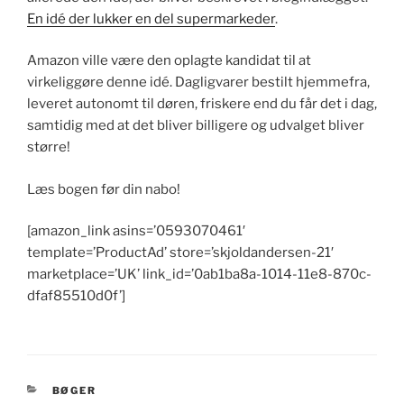
En idé der lukker en del supermarkeder
.
Amazon ville være den oplagte kandidat til at
virkeliggøre denne idé. Dagligvarer bestilt hjemmefra,
leveret autonomt til døren, friskere end du får det i dag,
samtidig med at det bliver billigere og udvalget bliver
større!
Læs bogen før din nabo!
[amazon_link asins=’0593070461′
template=’ProductAd’ store=’skjoldandersen-21′
marketplace=’UK’ link_id=’0ab1ba8a-1014-11e8-870c-
dfaf85510d0f’]
KATEGORIER
BØGER