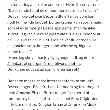
en forklaring af en eller anden art. Hvortil han svarede:
“De er runde for at de er nemmere at rulle på plads?”
Det var ikke det svar Bezos ledte efter, selvom han
godt kunne lide buddet. Bogen bruger kun spørgsmålet
som et eksempel på Bezos spørgsmål, man får ikke
svaret. Jeg kan huske at jeg tænkte “De er runde for at
de ikke skal falde i hullet! Hvis de var firkantede ville
diagonalen være længere end siderne og låget ville
kunne falde i.”
(Mens jeg skriver har jeg lige googlet lidt, og
det er
åbenbart et spørgsmål, der bliver stillet tit
.
Det kunne godt se ud som om jeg har ret.)
Der er en masse andre interessante fakta om Jeff
Bezos i bogen. Både fra hans barndom og fra arbejdet
med Amazon. Bl.a. er Bezos meget fascineret af
rummet, og han har stiftet selskabet Blue Origin, der
udvikler raketter. Det gjorde han et år før Elon Musk