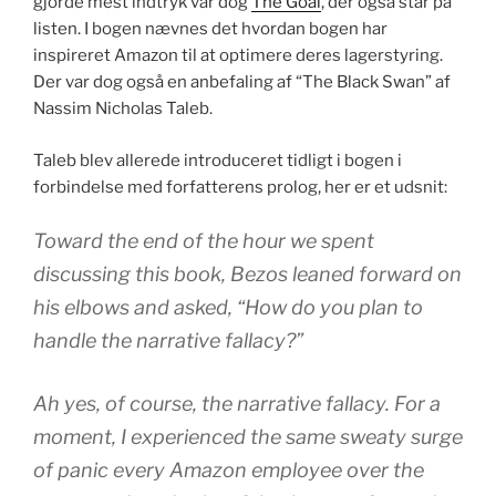
gjorde mest indtryk var dog
The Goal
, der også står på
listen. I bogen nævnes det hvordan bogen har
inspireret Amazon til at optimere deres lagerstyring.
Der var dog også en anbefaling af “The Black Swan” af
Nassim Nicholas Taleb.
Taleb blev allerede introduceret tidligt i bogen i
forbindelse med forfatterens prolog, her er et udsnit:
Toward the end of the hour we spent
discussing this book, Bezos leaned forward on
his elbows and asked, “How do you plan to
handle the narrative fallacy?”
Ah yes, of course, the narrative fallacy. For a
moment, I experienced the same sweaty surge
of panic every Amazon employee over the