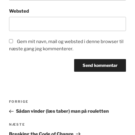
Websted
Gem mit navn, mail og websted i denne browser til
næste gang jeg kommenterer.
Indlægsnavigation
Forrige
FORRIGE
indlæg
Sådan vinder (læs taber) man på rouletten
Næste
NÆSTE
indlæg
Breaking the Code of Change