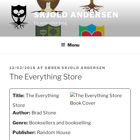
Videre
til
SKJOLD ANDERSEN
indhold
En autentisk blog
Menu
UDGIVET
12/02/2018
AF
SØREN SKJOLD ANDERSEN
DEN
The Everything Store
Title:
The Everything
Store
Author:
Brad Stone
Genre:
Booksellers and bookselling
Publisher:
Random House