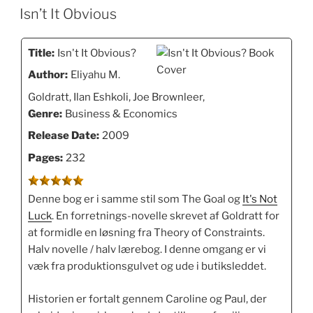
DEN
en
Isn’t It Obvious
del
supermarkeder”
Title:
Isn't It Obvious?
Author:
Eliyahu M.
Goldratt, Ilan Eshkoli, Joe Brownleer,
Genre:
Business & Economics
Release Date:
2009
Pages:
232
Denne bog er i samme stil som The Goal og
It's Not
Luck
. En forretnings-novelle skrevet af Goldratt for
at formidle en løsning fra Theory of Constraints.
Halv novelle / halv lærebog. I denne omgang er vi
væk fra produktionsgulvet og ude i butiksleddet.
Historien er fortalt gennem Caroline og Paul, der