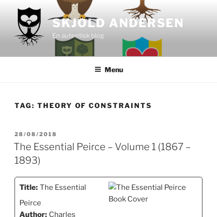
Videre
til
SKJOLD ANDERSEN
indhold
En autentisk blog
Menu
TAG:
THEORY OF CONSTRAINTS
UDGIVET
28/08/2018
DEN
The Essential Peirce – Volume 1 (1867 –
1893)
Title:
The Essential
Peirce
Author:
Charles