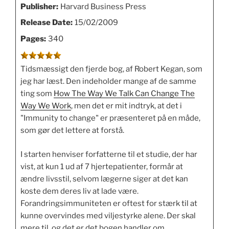
Publisher:
Harvard Business Press
Release Date:
15/02/2009
Pages:
340
Tidsmæssigt den fjerde bog, af Robert Kegan, som
jeg har læst. Den indeholder mange af de samme
ting som
How The Way We Talk Can Change The
Way We Work
, men det er mit indtryk, at det i
"Immunity to change" er præsenteret på en måde,
som gør det lettere at forstå.
I starten henviser forfatterne til et studie, der har
vist, at kun 1 ud af 7 hjertepatienter, formår at
ændre livsstil, selvom lægerne siger at det kan
koste dem deres liv at lade være.
Forandringsimmuniteten er oftest for stærk til at
kunne overvindes med viljestyrke alene. Der skal
mere til, og det er det bogen handler om.