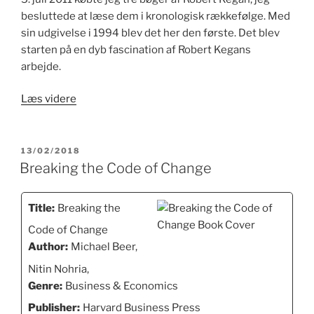
besluttede at læse dem i kronologisk rækkefølge. Med
sin udgivelse i 1994 blev det her den første. Det blev
starten på en dyb fascination af Robert Kegans
arbejde.
“In
Læs videre
Over
Our
Heads”
UDGIVET
13/02/2018
DEN
Breaking the Code of Change
Title:
Breaking the
Code of Change
Author:
Michael Beer,
Nitin Nohria,
Genre:
Business & Economics
Publisher:
Harvard Business Press