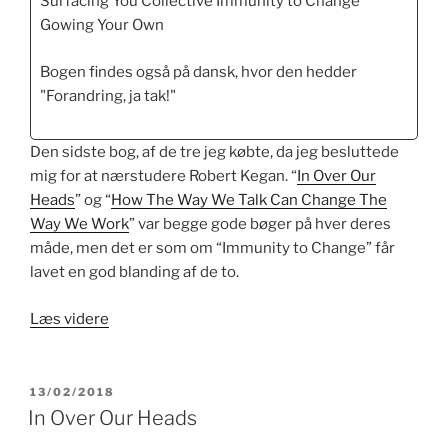
Surfacing You Collective Immunity to Change
Gowing Your Own
Bogen findes også på dansk, hvor den hedder
"Forandring, ja tak!"
Den sidste bog, af de tre jeg købte, da jeg besluttede
mig for at nærstudere Robert Kegan. “
In Over Our
Heads
” og “
How The Way We Talk Can Change The
Way We Work
” var begge gode bøger på hver deres
måde, men det er som om “Immunity to Change” får
lavet en god blanding af de to.
“Immunity
Læs videre
to
Change”
UDGIVET
13/02/2018
DEN
In Over Our Heads