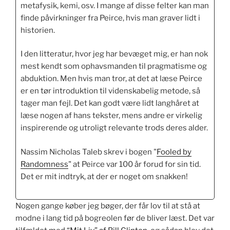
metafysik, kemi, osv. I mange af disse felter kan man
finde påvirkninger fra Peirce, hvis man graver lidt i
historien.
I den litteratur, hvor jeg har bevæget mig, er han nok
mest kendt som ophavsmanden til pragmatisme og
abduktion. Men hvis man tror, at det at læse Peirce
er en tør introduktion til videnskabelig metode, så
tager man fejl. Det kan godt være lidt langhåret at
læse nogen af hans tekster, mens andre er virkelig
inspirerende og utroligt relevante trods deres alder.
Nassim Nicholas Taleb skrev i bogen "
Fooled by
Randomness
" at Peirce var 100 år forud for sin tid.
Det er mit indtryk, at der er noget om snakken!
Nogen gange køber jeg bøger, der får lov til at stå at
modne i lang tid på bogreolen før de bliver læst. Det var