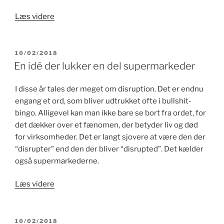
“The
Læs videre
Everything
Store”
UDGIVET
10/02/2018
DEN
En idé der lukker en del supermarkeder
I disse år tales der meget om disruption. Det er endnu
engang et ord, som bliver udtrukket ofte i bullshit-
bingo. Alligevel kan man ikke bare se bort fra ordet, for
det dækker over et fænomen, der betyder liv og død
for virksomheder. Det er langt sjovere at være den der
“disrupter” end den der bliver “disrupted”. Det kælder
også supermarkederne.
“En
Læs videre
idé
der
lukker
UDGIVET
10/02/2018