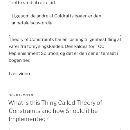
rette sted til rette tid.
Ligesom de andre af Goldratts bøger, er den
anbefalelsesværdig.
Theory of Constraints har en løsning til genbestilling af
varer fra forsyningskæden. Den kaldes for TOC
Replenishment Solution, og det er den der er temaet i
bogen her.
“Isn’t
Læs videre
It
Obvious”
UDGIVET
30/01/2018
DEN
What is this Thing Called Theory of
Constraints and how Should it be
Implemented?