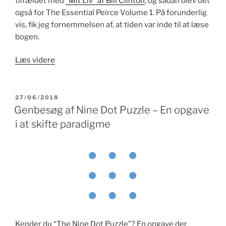
tilfældet med
“Mit Liv” af Bill Clinton
, og sådan blev det
også for The Essential Peirce Volume 1. På forunderlig
vis, fik jeg fornemmelsen af, at tiden var inde til at læse
bogen.
“The
Læs videre
Essential
Peirce
–
UDGIVET
27/06/2018
DEN
Volume
Genbesøg af Nine Dot Puzzle – En opgave
1
i at skifte paradigme
(1867
–
1893)”
Kender du “The Nine Dot Puzzle”? En opgave der