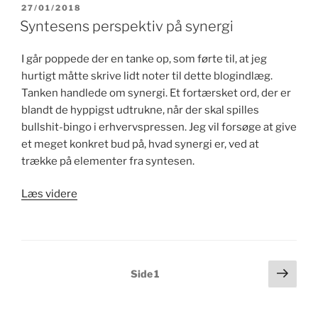
Thing
UDGIVET
27/01/2018
DEN
Called
Syntesens perspektiv på synergi
Theory
of
I går poppede der en tanke op, som førte til, at jeg
Constraints
hurtigt måtte skrive lidt noter til dette blogindlæg.
and
Tanken handlede om synergi. Et fortærsket ord, der er
how
blandt de hyppigst udtrukne, når der skal spilles
Should
bullshit-bingo i erhvervspressen. Jeg vil forsøge at give
it
et meget konkret bud på, hvad synergi er, ved at
be
trække på elementer fra syntesen.
Implemented?”
“Syntesens
Læs videre
perspektiv
på
synergi”
Indlægsinddeling
Næs
Side
1
side