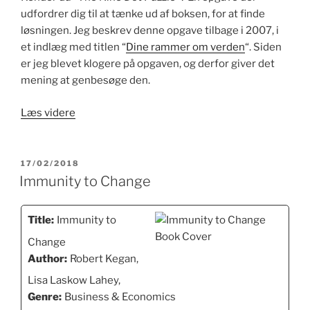
udfordrer dig til at tænke ud af boksen, for at finde
løsningen. Jeg beskrev denne opgave tilbage i 2007, i
et indlæg med titlen “
Dine rammer om verden
“. Siden
er jeg blevet klogere på opgaven, og derfor giver det
mening at genbesøge den.
“Genbesøg
Læs videre
af
Nine
Dot
UDGIVET
17/02/2018
DEN
Puzzle
Immunity to Change
–
En
Title:
Immunity to
opgave
Change
i
Author:
Robert Kegan,
at
skifte
Lisa Laskow Lahey,
paradigme”
Genre:
Business & Economics