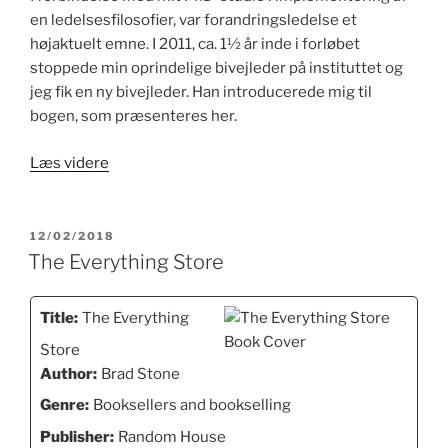
en ledelsesfilosofier, var forandringsledelse et
højaktuelt emne. I 2011, ca. 1½ år inde i forløbet
stoppede min oprindelige bivejleder på instituttet og
jeg fik en ny bivejleder. Han introducerede mig til
bogen, som præsenteres her.
“Breaking
Læs videre
the
Code
of
UDGIVET
12/02/2018
DEN
Change”
The Everything Store
Title:
The Everything
Store
Author:
Brad Stone
Genre:
Booksellers and bookselling
Publisher:
Random House