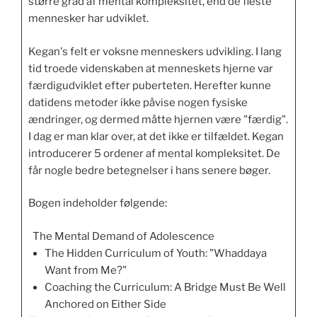
større grad af mental kompleksitet, end de fleste
mennesker har udviklet.
Kegan's felt er voksne menneskers udvikling. I lang
tid troede videnskaben at menneskets hjerne var
færdigudviklet efter puberteten. Herefter kunne
datidens metoder ikke påvise nogen fysiske
ændringer, og dermed måtte hjernen være "færdig".
I dag er man klar over, at det ikke er tilfældet. Kegan
introducerer 5 ordener af mental kompleksitet. De
får nogle bedre betegnelser i hans senere bøger.
Bogen indeholder følgende:
The Mental Demand of Adolescence
The Hidden Curriculum of Youth: "Whaddaya
Want from Me?"
Coaching the Curriculum: A Bridge Must Be Well
Anchored on Either Side