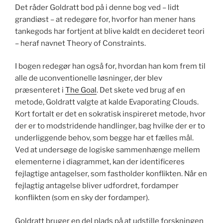
Det råder Goldratt bod på i denne bog ved – lidt
grandiøst – at redegøre for, hvorfor han mener hans
tankegods har fortjent at blive kaldt en decideret teori
– heraf navnet Theory of Constraints.
I bogen redegør han også for, hvordan han kom frem til
alle de uconventionelle løsninger, der blev
præsenteret i
The Goal
. Det skete ved brug af en
metode, Goldratt valgte at kalde Evaporating Clouds.
Kort fortalt er det en sokratisk inspireret metode, hvor
der er to modstridende handlinger, bag hvilke der er to
underliggende behov, som begge har et fælles mål.
Ved at undersøge de logiske sammenhænge mellem
elementerne i diagrammet, kan der identificeres
fejlagtige antagelser, som fastholder konflikten. Når en
fejlagtig antagelse bliver udfordret, fordamper
konflikten (som en sky der fordamper).
Goldratt bruger en del plads på at udstille forskningen