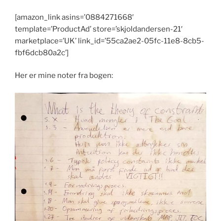
[amazon_link asins=’0884271668′
template=’ProductAd’ store=’skjoldandersen-21′
marketplace=’UK’ link_id=’55ca2ae2-05fc-11e8-8cb5-
fbf6dcb80a2c’]
Her er mine noter fra bogen: