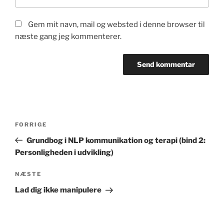
Gem mit navn, mail og websted i denne browser til
næste gang jeg kommenterer.
Indlægsnavigation
Forrige
FORRIGE
indlæg
Grundbog i NLP kommunikation og terapi (bind 2:
Personligheden i udvikling)
Næste
NÆSTE
indlæg
Lad dig ikke manipulere