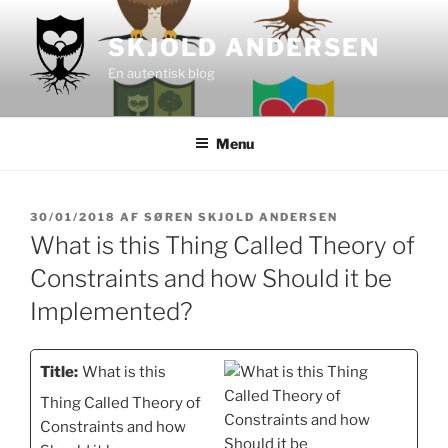
Videre
til
SKJOLD ANDERSEN
indhold
En autentisk blog
Menu
UDGIVET
30/01/2018
AF
SØREN SKJOLD ANDERSEN
DEN
What is this Thing Called Theory of
Constraints and how Should it be
Implemented?
Title:
What is this
Thing Called Theory of
Constraints and how