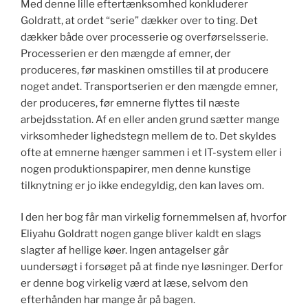
Med denne lille eftertænksomhed konkluderer
Goldratt, at ordet “serie” dækker over to ting. Det
dækker både over processerie og overførselsserie.
Processerien er den mængde af emner, der
produceres, før maskinen omstilles til at producere
noget andet. Transportserien er den mængde emner,
der produceres, før emnerne flyttes til næste
arbejdsstation. Af en eller anden grund sætter mange
virksomheder lighedstegn mellem de to. Det skyldes
ofte at emnerne hænger sammen i et IT-system eller i
nogen produktionspapirer, men denne kunstige
tilknytning er jo ikke endegyldig, den kan laves om.
I den her bog får man virkelig fornemmelsen af, hvorfor
Eliyahu Goldratt nogen gange bliver kaldt en slags
slagter af hellige køer. Ingen antagelser går
uundersøgt i forsøget på at finde nye løsninger. Derfor
er denne bog virkelig værd at læse, selvom den
efterhånden har mange år på bagen.