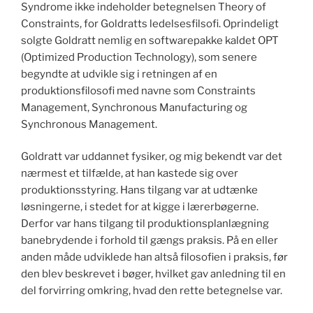
Syndrome ikke indeholder betegnelsen Theory of
Constraints, for Goldratts ledelsesfilsofi. Oprindeligt
solgte Goldratt nemlig en softwarepakke kaldet OPT
(Optimized Production Technology), som senere
begyndte at udvikle sig i retningen af en
produktionsfilosofi med navne som Constraints
Management, Synchronous Manufacturing og
Synchronous Management.
Goldratt var uddannet fysiker, og mig bekendt var det
nærmest et tilfælde, at han kastede sig over
produktionsstyring. Hans tilgang var at udtænke
løsningerne, i stedet for at kigge i lærerbøgerne.
Derfor var hans tilgang til produktionsplanlægning
banebrydende i forhold til gængs praksis. På en eller
anden måde udviklede han altså filosofien i praksis, før
den blev beskrevet i bøger, hvilket gav anledning til en
del forvirring omkring, hvad den rette betegnelse var.