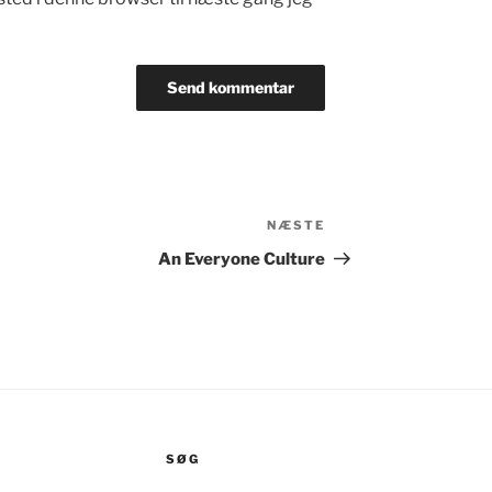
NÆSTE
Næste
indlæg
An Everyone Culture
SØG