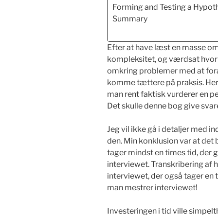
Forming and Testing a Hypot
Summary
Efter at have læst en masse o
kompleksitet, og værdsat hvor
omkring problemer med at foran
komme tættere på praksis. Her
man rent faktisk vurderer en p
Det skulle denne bog give svar
Jeg vil ikke gå i detaljer med 
den. Min konklusion var at det 
tager mindst en times tid, der 
interviewet. Transkribering af
interviewet, der også tager en ti
man mestrer interviewet!
Investeringen i tid ville simpel