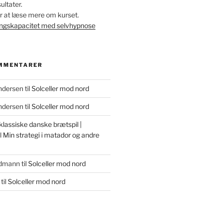
ltater.
for at læse mere om kurset.
ingskapacitet med selvhypnose
MMENTARER
ndersen
til
Solceller mod nord
ndersen
til
Solceller mod nord
lassiske danske brætspil |
l
Min strategi i matador og andre
udmann
til
Solceller mod nord
til
Solceller mod nord