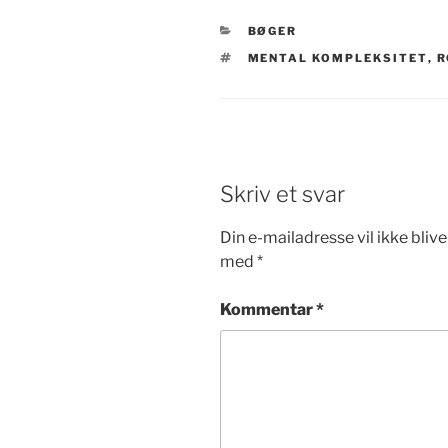
KATEGORIER
BØGER
TAGS
MENTAL KOMPLEKSITET
,
R
Skriv et svar
Din e-mailadresse vil ikke blive
med
*
Kommentar
*