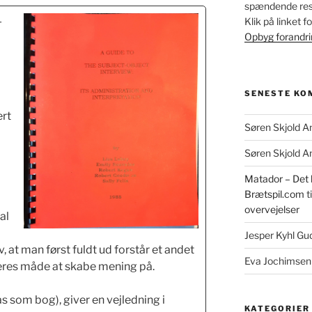
spændende resu
-
Klik på linket 
Opbyg forandr
SENESTE KO
ert
Søren Skjold A
Søren Skjold A
Matador – Det k
Brætspil.com
ti
overvejelser
al
Jesper Kyhl G
, at man først fuldt ud forstår et andet
Eva Jochimsen
res måde at skabe mening på.
 som bog), giver en vejledning i
KATEGORIER