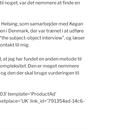
t til noget, var det nemmere at finde en
 Helsing, som samarbejder med Kegan
n i Denmark, der var trænet i at udføre
 “the subject-object interview”, og læser
ontakt til mig.
t, at jeg har fundet en anden metode til
 kompleksitet. Den er meget nemmere
 og den der skal bruge vurderingen til
03′ template=’ProductAd’
ketplace=’UK’ link_id=’791354ad-14c6-