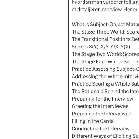
hvordan man vurderer folks 
et detaljeret interview. Her er
What is Subject-Object Mater
The Stage Three World: Scores 
The Transitional Positions Be
Scores X(Y), X/Y, Y/X, Y(X)
The Stage Two World: Scores 2,
The Stage Four World: Scores 4
Practice Assessing Subject-O
Addressing the Whole Interv
Practice Scoring a Whole Sub
The Rationale Behind the Int
Preparing for the Interview
Greeting the Interviewee
Preparing the Interviewee
Filling in the Cards
Conducting the Interview
Different Ways of Eliciting S