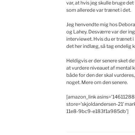
var, at hvis jeg skulle bruge de
som allerede var trænet i det.
Jeg henvendte mig hos Debora
og Lahey. Desværre var der inge
interviewet. Hvis du er trænet i
det her indlæg, så tag endelig k
Heldigvis er der senere sket de
at vurdere niveauet af mental
både for den der skal vurderes,
noget. Mere om den senere.
[amazon_link asins=’14611288
store=’skjoldandersen-21′ mar
11e8-9bc9-e183f1a985db’]