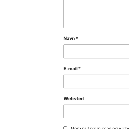
Navn
*
E-mail
*
Websted
Gem mit navn, mail og webs