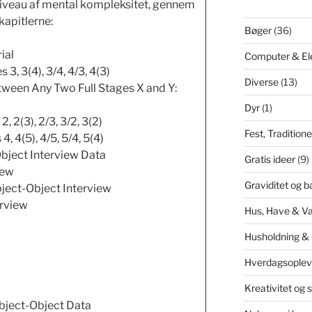
niveau af mental kompleksitet, gennem
 kapitlerne:
Bøger
(36)
ial
Computer & El
3, 3(4), 3/4, 4/3, 4(3)
Diverse
(13)
tween Any Two Full Stages X and Y:
Dyr
(1)
 2(3), 2/3, 3/2, 3(2)
Fest, Tradition
, 4(5), 4/5, 5/4, 5(4)
bject Interview Data
Gratis ideer
(9)
iew
Graviditet og b
ject-Object Interview
erview
Hus, Have & V
Husholdning &
Hverdagsoplev
Kreativitet og 
ubject-Object Data