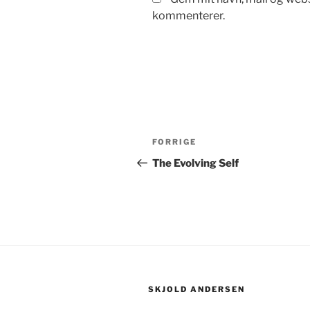
kommenterer.
Indlægsnavigation
Forrige
FORRIGE
indlæg
The Evolving Self
SKJOLD ANDERSEN