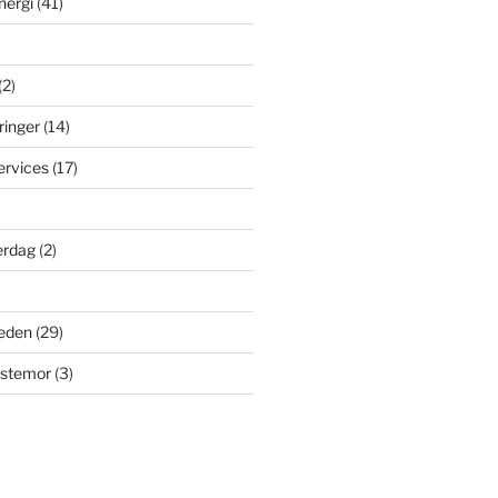
nergi
(41)
(2)
ringer
(14)
ervices
(17)
erdag
(2)
eden
(29)
dstemor
(3)