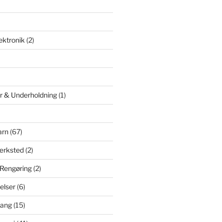
ektronik
(2)
er & Underholdning
(1)
arn
(67)
ærksted
(2)
 Rengøring
(2)
elser
(6)
sang
(15)