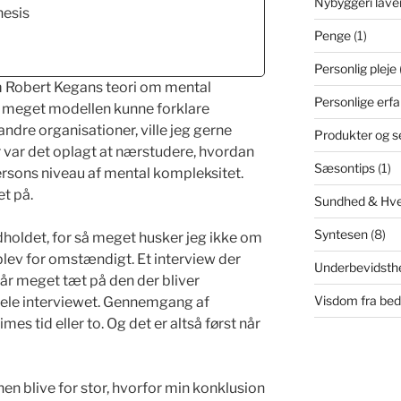
Nybyggeri lave
hesis
Penge
(1)
Personlig pleje
m Robert Kegans teori om mental
Personlige erfa
 meget modellen kunne forklare
dre organisationer, ville jeg gerne
Produkter og s
 var det oplagt at nærstudere, hvordan
Sæsontips
(1)
ersons niveau af mental kompleksitet.
et på.
Sundhed & Hv
Syntesen
(8)
indholdet, for så meget husker jeg ikke om
blev for omstændigt. Et interview der
Underbevidsth
går meget tæt på den der bliver
Visdom fra be
 hele interviewet. Gennemgang af
mes tid eller to. Og det er altså først når
then blive for stor, hvorfor min konklusion