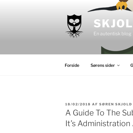
Videre
til
indhold
SKJO
En autentisk blog
Forside
Sørens sider
G
UDGIVET
18/02/2018
AF
SØREN SKJOLD
DEN
A Guide To The Sub
It’s Administration