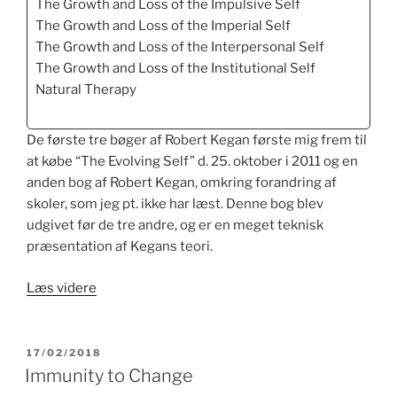
The Growth and Loss of the Impulsive Self
The Growth and Loss of the Imperial Self
The Growth and Loss of the Interpersonal Self
The Growth and Loss of the Institutional Self
Natural Therapy
De første tre bøger af Robert Kegan første mig frem til
at købe “The Evolving Self” d. 25. oktober i 2011 og en
anden bog af Robert Kegan, omkring forandring af
skoler, som jeg pt. ikke har læst. Denne bog blev
udgivet før de tre andre, og er en meget teknisk
præsentation af Kegans teori.
“The
Læs videre
Evolving
Self”
UDGIVET
17/02/2018
DEN
Immunity to Change