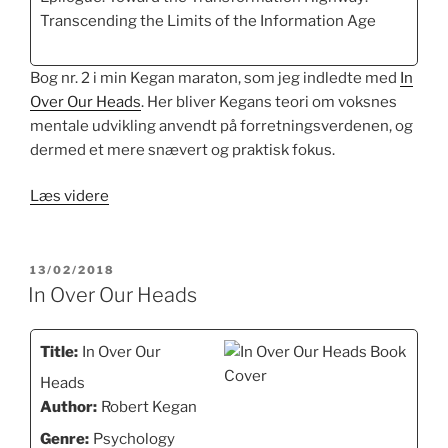
Transcending the Limits of the Information Age
Bog nr. 2 i min Kegan maraton, som jeg indledte med
In
Over Our Heads
. Her bliver Kegans teori om voksnes
mentale udvikling anvendt på forretningsverdenen, og
dermed et mere snævert og praktisk fokus.
“How
Læs videre
the
Way
We
UDGIVET
13/02/2018
DEN
Talk
In Over Our Heads
Can
Change
Title:
In Over Our
the
Heads
Way
Author:
Robert Kegan
We
Work”
Genre:
Psychology