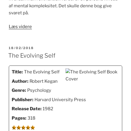
af mental kompleksitet. Det skulle denne bog give
svaret på.
“A
Læs videre
Guide
To
The
UDGIVET
18/02/2018
DEN
Subject-
The Evolving Self
Object
Interview:
Title:
The Evolving Self
It’s
Author:
Robert Kegan
Administration
And
Genre:
Psychology
Interpretation”
Publisher:
Harvard University Press
Release Date:
1982
Pages:
318