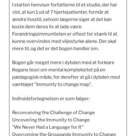
I starten henviser forfatterne til et studie, der har
vist, at kun 1 ud af 7 hjertepatienter, formår at
ændre livsstil, selvom lægerne siger at det kan
koste dem deres liv at lade være.
Forandringsimmuniteten er oftest for stærk til at
kunne overvindes med viljestyrke alene. Der skal
mere til, og det er det bogen handler om.
Bogen går meget mere i dybden med at forklare
Kegans teori om mental kompleksitet på en
pædagogisk måde, for derefter at gå i dybden med
værktøjet "Immunity to change map".
Indholdsfortegnelsen er som følger:
Reconceiving the Challenge of Change
Uncovering the Immunity to Change
"We Never Had a Language for It"
Overcoming the Groupwide Immunity to Change