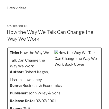
“Immunity
Læs videre
to
Change”
UDGIVET
17/02/2018
DEN
How the Way We Talk Can Change the
Way We Work
Title:
How the Way We
Talk Can Change the
Way We Work
Author:
Robert Kegan,
Lisa Laskow Lahey,
Genre:
Business & Economics
Publisher:
John Wiley & Sons
Release Date:
02/07/2001
Pages:
256