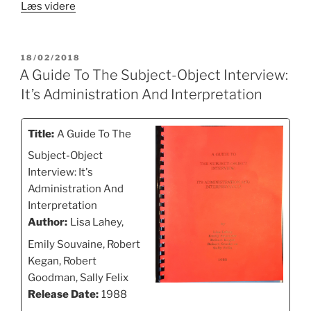
“An
Læs videre
Everyone
Culture”
UDGIVET
18/02/2018
DEN
A Guide To The Subject-Object Interview:
It’s Administration And Interpretation
Title:
A Guide To The
Subject-Object
Interview: It's
Administration And
Interpretation
Author:
Lisa Lahey,
Emily Souvaine, Robert
Kegan, Robert
Goodman, Sally Felix
Release Date:
1988