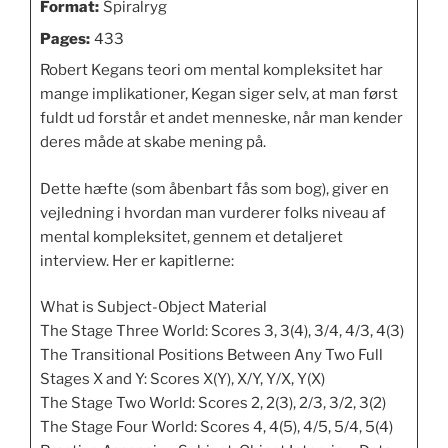
Format:
Spiralryg
Pages:
433
Robert Kegans teori om mental kompleksitet har
mange implikationer, Kegan siger selv, at man først
fuldt ud forstår et andet menneske, når man kender
deres måde at skabe mening på.
Dette hæfte (som åbenbart fås som bog), giver en
vejledning i hvordan man vurderer folks niveau af
mental kompleksitet, gennem et detaljeret
interview. Her er kapitlerne:
What is Subject-Object Material
The Stage Three World: Scores 3, 3(4), 3/4, 4/3, 4(3)
The Transitional Positions Between Any Two Full
Stages X and Y: Scores X(Y), X/Y, Y/X, Y(X)
The Stage Two World: Scores 2, 2(3), 2/3, 3/2, 3(2)
The Stage Four World: Scores 4, 4(5), 4/5, 5/4, 5(4)