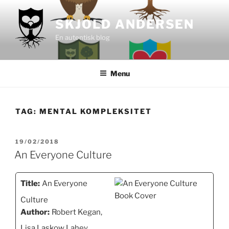
Videre
til
SKJOLD ANDERSEN
indhold
En autentisk blog
Menu
TAG:
MENTAL KOMPLEKSITET
UDGIVET
19/02/2018
DEN
An Everyone Culture
Title:
An Everyone
Culture
Author:
Robert Kegan,
Lisa Laskow Lahey,