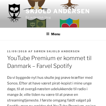
Videre
til
SKJOLD ANDERSEN
indhold
En autentisk blog
Menu
UDGIVET
11/09/2018
AF
SØREN SKJOLD ANDERSEN
DEN
YouTube Premium er kommet til
Danmark – Farvel Spotify
Da vi byggede nyt hus skulle jeg prøve kræfter med
Sonos. Efter at have været pirat-kopist i mine unge
dage, til at overgå næsten udelukkende til radio i
mange år, ville tiden nu være til at prøve en
streamingtjeneste. I første omgang faldt valget på