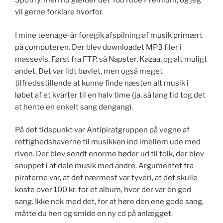
Spotify, men nu gælder det YouTube Premium, og jeg
vil gerne forklare hvorfor.
I mine teenage-år foregik afspilning af musik primært
på computeren. Der blev downloadet MP3 filer i
massevis. Først fra FTP, så Napster, Kazaa, og alt muligt
andet. Det var lidt bøvlet, men også meget
tilfredsstillende at kunne finde næsten alt musik i
løbet af et kvarter til en halv time (ja, så lang tid tog det
at hente en enkelt sang dengang).
På det tidspunkt var Antipiratgruppen på vegne af
rettighedshaverne til musikken ind imellem ude med
riven. Der blev sendt enorme bøder ud til folk, der blev
snuppet i at dele musik med andre. Argumentet fra
piraterne var, at det nærmest var tyveri, at det skulle
koste over 100 kr. for et album, hvor der var én god
sang. Ikke nok med det, for at høre den ene gode sang,
måtte du hen og smide en ny cd på anlægget.