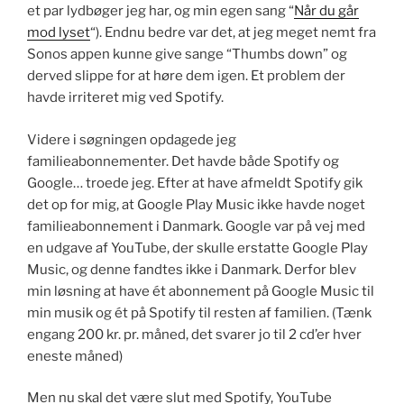
et par lydbøger jeg har, og min egen sang “
Når du går
mod lyset
“). Endnu bedre var det, at jeg meget nemt fra
Sonos appen kunne give sange “Thumbs down” og
derved slippe for at høre dem igen. Et problem der
havde irriteret mig ved Spotify.
Videre i søgningen opdagede jeg
familieabonnementer. Det havde både Spotify og
Google… troede jeg. Efter at have afmeldt Spotify gik
det op for mig, at Google Play Music ikke havde noget
familieabonnement i Danmark. Google var på vej med
en udgave af YouTube, der skulle erstatte Google Play
Music, og denne fandtes ikke i Danmark. Derfor blev
min løsning at have ét abonnement på Google Music til
min musik og ét på Spotify til resten af familien. (Tænk
engang 200 kr. pr. måned, det svarer jo til 2 cd’er hver
eneste måned)
Men nu skal det være slut med Spotify, YouTube