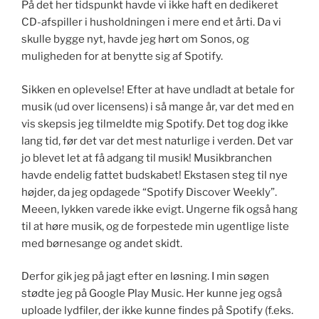
På det her tidspunkt havde vi ikke haft en dedikeret
CD-afspiller i husholdningen i mere end et årti. Da vi
skulle bygge nyt, havde jeg hørt om Sonos, og
muligheden for at benytte sig af Spotify.
Sikken en oplevelse! Efter at have undladt at betale for
musik (ud over licensens) i så mange år, var det med en
vis skepsis jeg tilmeldte mig Spotify. Det tog dog ikke
lang tid, før det var det mest naturlige i verden. Det var
jo blevet let at få adgang til musik! Musikbranchen
havde endelig fattet budskabet! Ekstasen steg til nye
højder, da jeg opdagede “Spotify Discover Weekly”.
Meeen, lykken varede ikke evigt. Ungerne fik også hang
til at høre musik, og de forpestede min ugentlige liste
med børnesange og andet skidt.
Derfor gik jeg på jagt efter en løsning. I min søgen
stødte jeg på Google Play Music. Her kunne jeg også
uploade lydfiler, der ikke kunne findes på Spotify (f.eks.