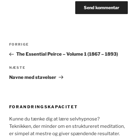
Indlægsnavigation
Forrige
FORRIGE
indlæg
The Essential Peirce – Volume 1 (1867 – 1893)
Næste
NÆSTE
indlæg
Navne med stavelser
FORANDRINGSKAPACITET
Kunne du tænke dig at lære selvhypnose?
Teknikken, der minder om en struktureret meditation,
er simpel at mestre og giver spændende resultater.