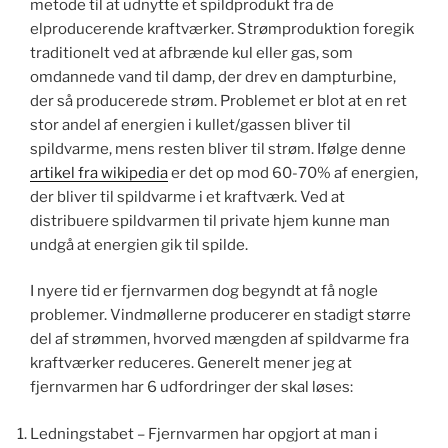
metode til at udnytte et spildprodukt fra de
elproducerende kraftværker. Strømproduktion foregik
traditionelt ved at afbrænde kul eller gas, som
omdannede vand til damp, der drev en dampturbine,
der så producerede strøm. Problemet er blot at en ret
stor andel af energien i kullet/gassen bliver til
spildvarme, mens resten bliver til strøm. Ifølge denne
artikel fra wikipedia
er det op mod 60-70% af energien,
der bliver til spildvarme i et kraftværk. Ved at
distribuere spildvarmen til private hjem kunne man
undgå at energien gik til spilde.
I nyere tid er fjernvarmen dog begyndt at få nogle
problemer. Vindmøllerne producerer en stadigt større
del af strømmen, hvorved mængden af spildvarme fra
kraftværker reduceres. Generelt mener jeg at
fjernvarmen har 6 udfordringer der skal løses:
Ledningstabet – Fjernvarmen har opgjort at man i