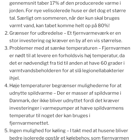
gennemsnit taber 17% af den producerede varme i
jorden. For nye velisolerede huse er det dog et større
tal. Særligt om sommeren, når der kun skal bruges
varmt vand, kan tabet komme helt op på 80%!
Grænser for udbredelse – Et fjernvarmeværk er en
stor investering og kræver en by af en vis størrelse.
Problemer med at sænke temperaturen – Fjernvarmen
er nødt til at levere en forholdsvis høj temperatur, da
det er nødvendigt fra tid til anden at have 60 grader i
varmtvandsbeholderen for at slå legionellabakterier
ihjel.
Høje temperaturer begrænser mulighederne for at
udnytte spildvarme – Der er masser af spildvarme i
Danmark, der ikke bliver udnyttet fordi det kræver
investeringer i varmepumper at hæve spildvarmens
temperatur til noget der kan bruges i
fjernvarmenettet.
Ingen mulighed for køling – I takt med at husene bliver
bedre isolerede opstår et kølebehov, som fjernvarmen