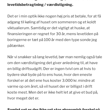
levetidsbetragtning / værdistigning.
Det er i min optik ikke nogen høj pris at betale, for at få
adgang til køling af huset om sommeren og et koldt
viktualierum. Samtidig er det vigtigt at huske, at
finansieringen er regnet for 30 år, mens levetiden på
boringerne er tæt på 100 år med den type sonde jeg
påtænker.
Når vi snakker så lang levetid, bør man nemlig også tale
om den værdistigning det giver anledning til, at have
en billig driftsudgift. Der er ingen tvivl om at hvis to
bydere skal byde på to ens huse, hvor den eneste
forskel er at det ene hus koster 3.000 kr. mindre at
varme op om året, så vil huset der er billigst i drift
koste mest. Men det er ikke helt let at give et bud på,
hvor meget det er.
Samlet set er der ikke ret stor økonomisk forskel på