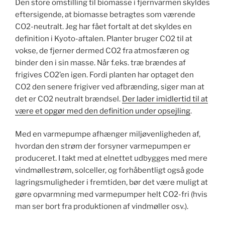
Den store omstilling til biomasse i fjernvarmen skyldes
eftersigende, at biomasse betragtes som værende
CO2-neutralt. Jeg har fået fortalt at det skyldes en
definition i Kyoto-aftalen. Planter bruger CO2 til at
vokse, de fjerner dermed CO2 fra atmosfæren og
binder den i sin masse. Når f.eks. træ brændes af
frigives CO2’en igen. Fordi planten har optaget den
CO2 den senere frigiver ved afbrænding, siger man at
det er CO2 neutralt brændsel.
Der lader imidlertid til at
være et opgør med den definition under opsejling
.
Med en varmepumpe afhænger miljøvenligheden af,
hvordan den strøm der forsyner varmepumpen er
produceret. I takt med at elnettet udbygges med mere
vindmøllestrøm, solceller, og forhåbentligt også gode
lagringsmuligheder i fremtiden, bør det være muligt at
gøre opvarmning med varmepumper helt CO2-fri (hvis
man ser bort fra produktionen af vindmøller osv.).