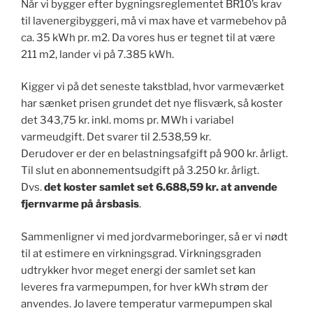
Når vi bygger efter bygningsreglementet BR10’s krav
til lavenergibyggeri, må vi max have et varmebehov på
ca. 35 kWh pr. m2. Da vores hus er tegnet til at være
211 m2, lander vi på 7.385 kWh.
Kigger vi på det seneste takstblad, hvor varmeværket
har sænket prisen grundet det nye flisværk, så koster
det 343,75 kr. inkl. moms pr. MWh i variabel
varmeudgift. Det svarer til 2.538,59 kr.
Derudover er der en belastningsafgift på 900 kr. årligt.
Til slut en abonnementsudgift på 3.250 kr. årligt.
Dvs.
det koster samlet set 6.688,59 kr. at anvende
fjernvarme på årsbasis
.
Sammenligner vi med jordvarmeboringer, så er vi nødt
til at estimere en virkningsgrad. Virkningsgraden
udtrykker hvor meget energi der samlet set kan
leveres fra varmepumpen, for hver kWh strøm der
anvendes. Jo lavere temperatur varmepumpen skal