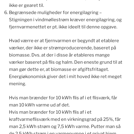
ikke er gearet til.
Begrænsede muligheder for energilagring –
Stigningen i vindmøllestrøm kræver energilagring, og
fjernvarmenettet er pt. ikke ideelt til denne opgave.
Hvad værre er at fjernvarmen er begyndt at etablere
værker, der ikke er strømproducerende, baseret på
biomasse. Dvs. at der i disse år etableres mange
værker baseret på flis og halm. Den eneste grund til at
man gør dette er, at biomasse er afgiftsfritaget.
Energiøkonomisk giver det i mit hoved ikke ret meget
mening.
Hvis man brænder for 10 kWh flis af i et flisværk, får
man 10 kWh varme ud af det.
Hvis man brænder for 10 kWh flis af i et
kraftvarmeflisværk med en virkningsgrad på 25%, får
man 2,5 kWh strøm og 7,5 kWh varme. Putter man så
de 2,5 kWh strøm i en varmepumpe i et privat hjem,