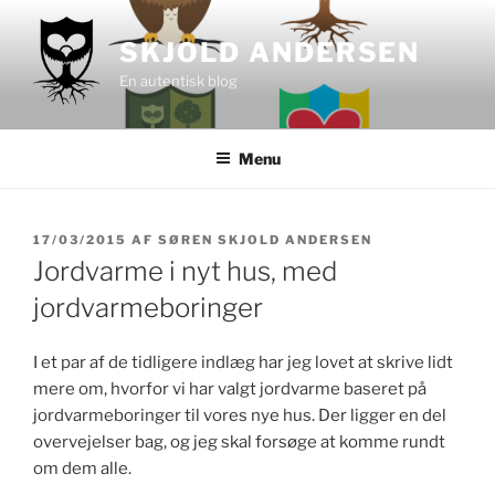
Videre
til
SKJOLD ANDERSEN
indhold
En autentisk blog
Menu
UDGIVET
17/03/2015
AF
SØREN SKJOLD ANDERSEN
DEN
Jordvarme i nyt hus, med
jordvarmeboringer
I et par af de tidligere indlæg har jeg lovet at skrive lidt
mere om, hvorfor vi har valgt jordvarme baseret på
jordvarmeboringer til vores nye hus. Der ligger en del
overvejelser bag, og jeg skal forsøge at komme rundt
om dem alle.