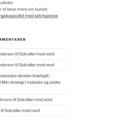
ltater.
for at læse mere om kurset.
ingskapacitet med selvhypnose
MMENTARER
ndersen
til
Solceller mod nord
ndersen
til
Solceller mod nord
lassiske danske brætspil |
l
Min strategi i matador og andre
udmann
til
Solceller mod nord
til
Solceller mod nord