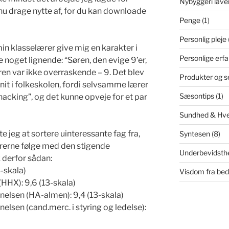
Nybyggeri lave
nu drage nytte af, for du kan downloade
Penge
(1)
Personlig pleje
 min klasselærer give mig en karakter i
Personlige erfa
e noget lignende: “Søren, den evige 9’er,
ren var ikke overraskende – 9. Det blev
Produkter og s
t i folkeskolen, fordi selvsamme lærer
Sæsontips
(1)
hacking”, og det kunne opveje for et par
Sundhed & Hv
e jeg at sortere uinteressante fag fra,
Syntesen
(8)
rerne følge med den stigende
Underbevidsth
 derfor sådan:
-skala)
Visdom fra be
HHX): 9,6 (13-skala)
lsen (HA-almen): 9,4 (13-skala)
sen (cand.merc. i styring og ledelse):