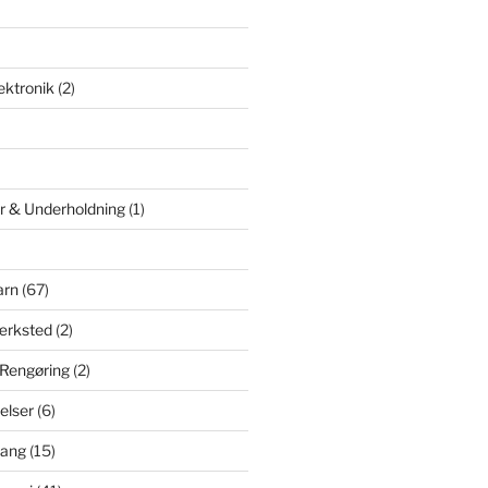
ektronik
(2)
er & Underholdning
(1)
arn
(67)
ærksted
(2)
 Rengøring
(2)
elser
(6)
sang
(15)