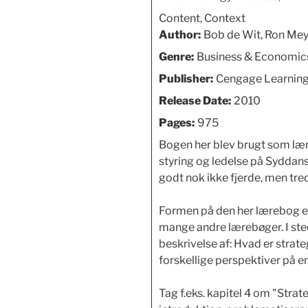
Content, Context
Author:
Bob de Wit, Ron Mey
Genre:
Business & Economic
Publisher:
Cengage Learnin
Release Date:
2010
Pages:
975
Bogen her blev brugt som lære
styring og ledelse på Syddans
godt nok ikke fjerde, men tre
Formen på den her lærebog e
mange andre lærebøger. I sted
beskrivelse af: Hvad er strat
forskellige perspektiver på e
Tag f.eks. kapitel 4 om "Stra