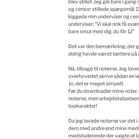
blev stillet. Jeg gik bare i ga
og censor stillede spørgsmål. 
kiggede min underviser og cen
underviser: “Vi skal nok få svær
bare smut med dig, du får 12”
Det var den bemærkning, der g
aldrig havde været tættere på a
Nå, tilbage til noterne. Jeg lo
overhovedet skrive sådan en la
Jo, det er meget simpelt.
Før du downloader mine noter, er
noterne, men arbejdsindsatsen
topkarakter!
Da jeg lavede noterne var det i ø
dem med andre end mine medst
medstuderende der valgte at la