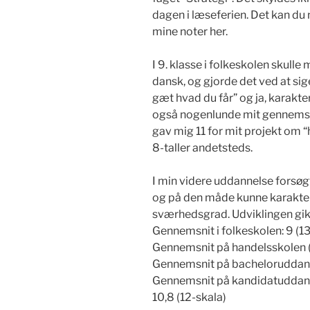
dagen i læseferien. Det kan du 
mine noter her.
I 9. klasse i folkeskolen skulle
dansk, og gjorde det ved at sig
gæt hvad du får” og ja, karakte
også nogenlunde mit gennemsni
gav mig 11 for mit projekt om “
8-taller andetsteds.
I min videre uddannelse forsøgt
og på den måde kunne karakte
sværhedsgrad. Udviklingen gik
Gennemsnit i folkeskolen: 9 (13
Gennemsnit på handelsskolen (
Gennemsnit på bacheloruddanne
Gennemsnit på kandidatuddannel
10,8 (12-skala)