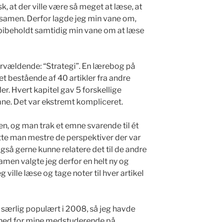
k, at der ville være så meget at læse, at
eksamen. Derfor lagde jeg min vane om,
g bibeholdt samtidig min vane om at læse
rvældende: “Strategi”. En lærebog på
t bestående af 40 artikler fra andre
ler. Hvert kapitel gav 5 forskellige
e. Det var ekstremt kompliceret.
en, og man trak et emne svarende til ét
åtte man mestre de perspektiver der var
også gerne kunne relatere det til de andre
samen valgte jeg derfor en helt ny og
g ville læse og tage noter til hver artikel
særlig populært i 2008, så jeg havde
ighed for mine medstuderende på