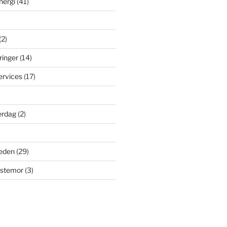
nergi
(41)
(2)
ringer
(14)
ervices
(17)
erdag
(2)
eden
(29)
dstemor
(3)