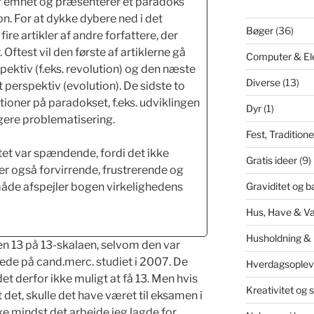
r emnet og præsenterer et paradoks
n. For at dykke dybere ned i det
Bøger
(36)
ire artikler af andre forfattere, der
 Oftest vil den første af artiklerne gå
Computer & El
pektiv (f.eks. revolution) og den næste
Diverse
(13)
t perspektiv (evolution). De sidste to
tioner på paradokset, f.eks. udviklingen
Dyr
(1)
igere problematisering.
Fest, Tradition
tet var spændende, fordi det ikke
Gratis ideer
(9)
er også forvirrende, frustrerende og
Graviditet og b
de afspejler bogen virkelighedens
Hus, Have & V
Husholdning &
en 13 på 13-skalaen, selvom den var
tede på cand.merc. studiet i 2007. De
Hverdagsoplev
det derfor ikke muligt at få 13. Men hvis
Kreativitet og 
 det, skulle det have været til eksamen i
kke mindst det arbejde jeg lagde for