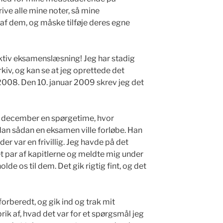
rive alle mine noter, så mine
f dem, og måske tilføje deres egne
ktiv eksamenslæsning! Jeg har stadig
kiv, og kan se at jeg oprettede det
2008. Den 10. januar 2009 skrev jeg det
 i december en spørgetime, hvor
an sådan en eksamen ville forløbe. Han
der var en frivillig. Jeg havde på det
t par af kapitlerne og meldte mig under
lde os til dem. Det gik rigtig fint, og det
orberedt, og gik ind og trak mit
rik af, hvad det var for et spørgsmål jeg