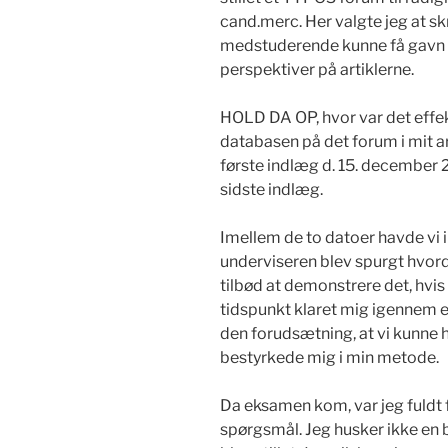
cand.merc. Her valgte jeg at sk
medstuderende kunne få gavn a
perspektiver på artiklerne.
HOLD DA OP, hvor var det effe
databasen på det forum i mit ar
første indlæg d. 15. december 
sidste indlæg.
Imellem de to datoer havde vi
underviseren blev spurgt hvord
tilbød at demonstrere det, hvis 
tidspunkt klaret mig igennem e
den forudsætning, at vi kunne ho
bestyrkede mig i min metode.
Da eksamen kom, var jeg fuldt f
spørgsmål. Jeg husker ikke en b