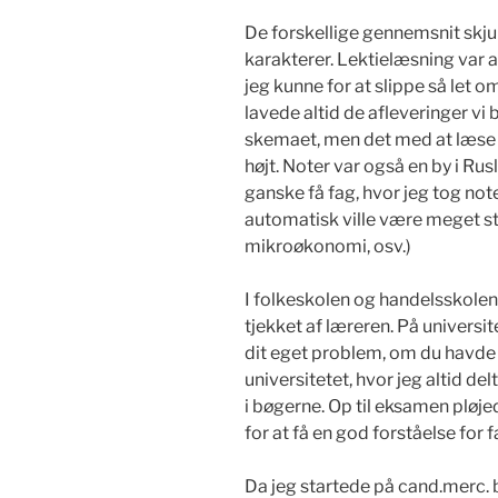
De forskellige gennemsnit skjule
karakterer. Lektielæsning var a
jeg kunne for at slippe så let 
lavede altid de afleveringer vi b
skemaet, men det med at læse i
højt. Noter var også en by i R
ganske få fag, hvor jeg tog note
automatisk ville være meget s
mikroøkonomi, osv.)
I folkeskolen og handelsskolen 
tjekket af læreren. På universit
dit eget problem, om du havde 
universitetet, hvor jeg altid d
i bøgerne. Op til eksamen pløj
for at få en god forståelse for f
Da jeg startede på cand.merc. 