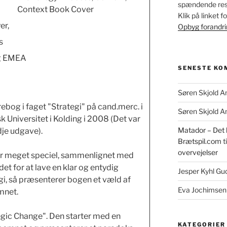
spændende resu
Klik på linket 
er,
Opbyg forandr
s
g EMEA
SENESTE KO
Søren Skjold A
bog i faget "Strategi" på cand.merc. i
Søren Skjold A
k Universitet i Kolding i 2008 (Det var
Matador – Det k
dje udgave).
Brætspil.com
ti
overvejelser
r meget speciel, sammenlignet med
et for at lave en klar og entydig
Jesper Kyhl G
egi, så præsenterer bogen et væld af
Eva Jochimsen
mnet.
tegic Change". Den starter med en
KATEGORIER