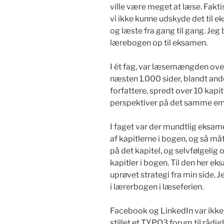
ville være meget at læse. Faktis
vi ikke kunne udskyde det til 
og læste fra gang til gang. Je
lærebogen op til eksamen.
I ét fag, var læsemængden ove
næsten 1.000 sider, blandt ande
forfattere, spredt over 10 kapit
perspektiver på det samme emn
I faget var der mundtlig eksam
af kapitlerne i bogen, og så m
på det kapitel, og selvfølgelig 
kapitler i bogen. Til den her ek
uprøvet strategi fra min side. Je
i lærerbogen i læseferien.
Facebook og LinkedIn var ikke 
stillet et TYPO3 forum til råd