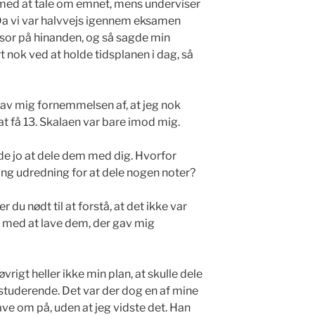
ng med at tale om emnet, mens underviser
Da vi var halvvejs igennem eksamen
sor på hinanden, og så sagde min
t nok ved at holde tidsplanen i dag, så
av mig fornemmelsen af, at jeg nok
t få 13. Skalaen var bare imod mig.
vede jo at dele dem med dig. Hvorfor
ng udredning for at dele nogen noter?
 du nødt til at forstå, at det ikke var
 med at lave dem, der gav mig
vrigt heller ikke min plan, at skulle dele
uderende. Det var der dog en af mine
ve om på, uden at jeg vidste det. Han