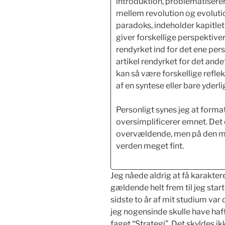
introduktion, problematisere
mellem revolution og evolutio
paradoks, indeholder kapitlet f
giver forskellige perspektiver.
rendyrket ind for det ene pers
artikel rendyrket for det ande
kan så være forskellige reflek
af en syntese eller bare yderl
Personligt synes jeg at forma
oversimplificerer emnet. Det 
overvældende, men på den må
verden meget fint.
Jeg nåede aldrig at få karakter
gældende helt frem til jeg star
sidste to år af mit studium var 
jeg nogensinde skulle have haft
faget “Strategi”. Det skyldes i