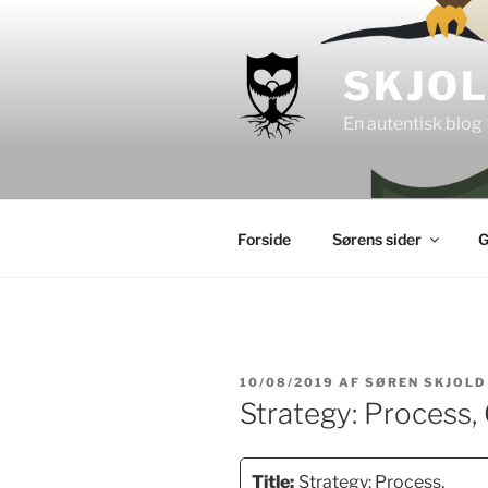
Videre
til
indhold
SKJO
En autentisk blog
Forside
Sørens sider
G
UDGIVET
10/08/2019
AF
SØREN SKJOLD
DEN
Strategy: Process,
Title:
Strategy: Process,