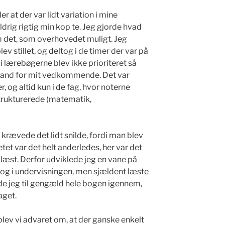
r at der var lidt variation i mine
ldrig rigtig min kop te. Jeg gjorde hvad
om det, som overhovedet muligt. Jeg
lev stillet, og deltog i de timer der var på
 lærebøgerne blev ikke prioriteret så
usland for mit vedkommende. Det var
r, og altid kun i de fag, hvor noterne
trukturerede (matematik,
krævede det lidt snilde, fordi man blev
etet var det helt anderledes, her var det
læst. Derfor udviklede jeg en vane på
eltog i undervisningen, men sjældent læste
ede jeg til gengæld hele bogen igennem,
aget.
blev vi advaret om, at der ganske enkelt